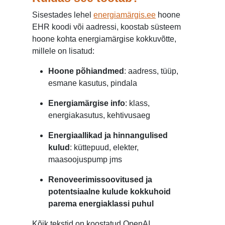
Sisestades lehel
energiamärgis.ee
hoone
EHR koodi või aadressi, koostab süsteem
hoone kohta energiamärgise kokkuvõtte,
millele on lisatud:
Hoone põhiandmed
: aadress, tüüp,
esmane kasutus, pindala
Energiamärgise info
: klass,
energiakasutus, kehtivusaeg
Energiaallikad ja hinnangulised
kulud
: küttepuud, elekter,
maasoojuspump jms
Renoveerimissoovitused ja
potentsiaalne kulude kokkuhoid
parema energiaklassi puhul
Kõik tekstid on koostatud OpenAI