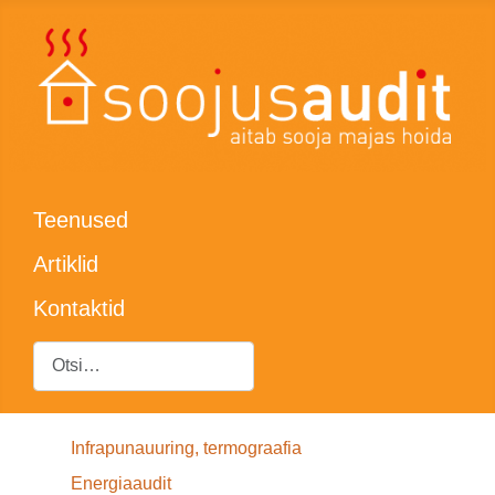
Teenused
Artiklid
Kontaktid
Otsing
Infrapunauuring, termograafia
Energiaaudit