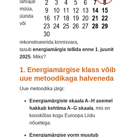
lähiajal
müüa,
üürida
või
rekonstrueerida kinnisvara,
tasub
energiamärgis tellida enne 1. juunit
2025
. Miks?
1. Energiamärgise klass võib
uue metoodikaga halveneda
Uue metoodika järgi:
Energiamärgiste skaala A–H asemel
hakkab kehtima A–G skaala
, mis on
kooskõlas kogu Euroopa Liidu
nõuetega.
Energiamärgise vorm muutub