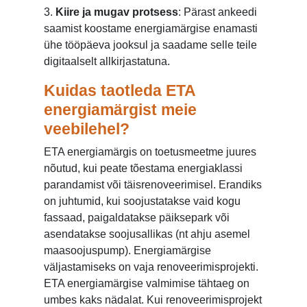
3.
Kiire ja mugav protsess
: Pärast ankeedi
saamist koostame energiamärgise enamasti
ühe tööpäeva jooksul ja saadame selle teile
digitaalselt allkirjastatuna.
Kuidas taotleda ETA
energiamärgist meie
veebilehel?
ETA energiamärgis on toetusmeetme juures
nõutud, kui peate tõestama energiaklassi
parandamist või täisrenoveerimisel. Erandiks
on juhtumid, kui soojustatakse vaid kogu
fassaad, paigaldatakse päiksepark või
asendatakse soojusallikas (nt ahju asemel
maasoojuspump). Energiamärgise
väljastamiseks on vaja renoveerimisprojekti.
ETA energiamärgise valmimise tähtaeg on
umbes kaks nädalat. Kui renoveerimisprojekt