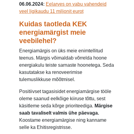
06.06.2024:
Eelarves on vabu vahendeid
veel ligikaudu 11 miljonit eurot
Kuidas taotleda KEK
energiamärgist meie
veebilehel?
Energiamärgis on üks meie enimtellitud
teenus. Märgis võimaldab võrrelda hoone
energiakulu teiste sarnaste hoonetega. Seda
kasutatakse ka renoveerimise
tulemuslikkuse mõõtmisel.
Positiivset tagasisidet energiamärgise tööle
oleme saanud eelkõige kiiruse tõttu, sest
käsitleme seda kõrge prioriteediga.
Märgise
saab tavaliselt valmis ühe päevaga.
Koostame energiamärgise ning kanname
selle ka Ehitisregistrisse.