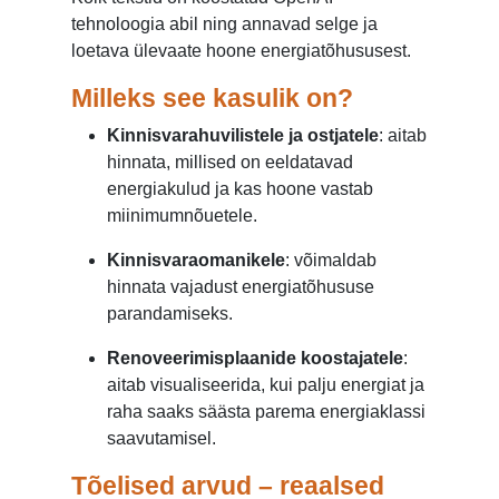
tehnoloogia abil ning annavad selge ja
loetava ülevaate hoone energiatõhususest.
Milleks see kasulik on?
Kinnisvarahuvilistele ja ostjatele
: aitab
hinnata, millised on eeldatavad
energiakulud ja kas hoone vastab
miinimumnõuetele.
Kinnisvaraomanikele
: võimaldab
hinnata vajadust energiatõhususe
parandamiseks.
Renoveerimisplaanide koostajatele
:
aitab visualiseerida, kui palju energiat ja
raha saaks säästa parema energiaklassi
saavutamisel.
Tõelised arvud – reaalsed