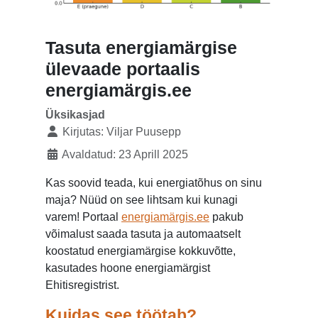
Tasuta energiamärgise
ülevaade portaalis
energiamärgis.ee
Üksikasjad
Kirjutas:
Viljar Puusepp
Avaldatud: 23 Aprill 2025
Kas soovid teada, kui energiatõhus on sinu
maja? Nüüd on see lihtsam kui kunagi
varem! Portaal
energiamärgis.ee
pakub
võimalust saada tasuta ja automaatselt
koostatud energiamärgise kokkuvõtte,
kasutades hoone energiamärgist
Ehitisregistrist.
Kuidas see töötab?