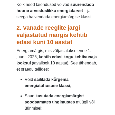
Kõik need täiendused võivad
suurendada
hoone arvestuslikku energiatarvet
– ja
seega halvendada energiamärgise klassi.
2. Vanade reeglite järgi
väljastatud märgis kehtib
edasi kuni 10 aastat
Energiamärgis, mis väljastatakse enne 1.
juunit 2025,
kehtib edasi kogu kehtivusaja
jooksul
(tavaliselt 10 aastat). See tähendab,
et praegu tellides:
Võid
säilitada kõrgema
energiatõhususe klassi
;
Saad
kasutada energiamärgist
soodsamates tingimustes
müügil või
üürimisel;