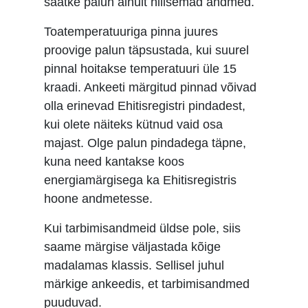
saatke palun ainult hilisemad andmed.
Toatemperatuuriga pinna juures
proovige palun täpsustada, kui suurel
pinnal hoitakse temperatuuri üle 15
kraadi. Ankeeti märgitud pinnad võivad
olla erinevad Ehitisregistri pindadest,
kui olete näiteks kütnud vaid osa
majast. Olge palun pindadega täpne,
kuna need kantakse koos
energiamärgisega ka Ehitisregistris
hoone andmetesse.
Kui tarbimisandmeid üldse pole, siis
saame märgise väljastada kõige
madalamas klassis. Sellisel juhul
märkige ankeedis, et tarbimisandmed
puuduvad.