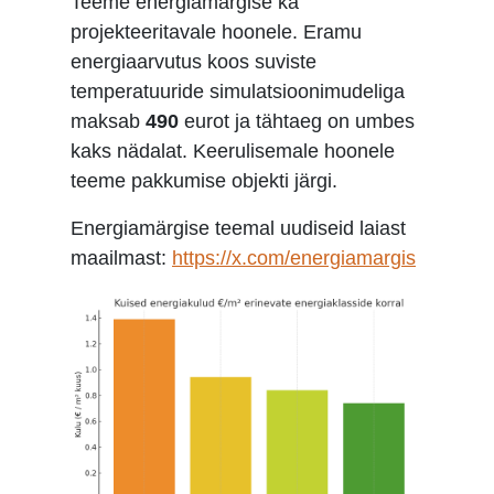
Teeme energiamärgise ka
projekteeritavale hoonele. Eramu
energiaarvutus koos suviste
temperatuuride simulatsioonimudeliga
maksab
490
eurot ja tähtaeg on umbes
kaks nädalat. Keerulisemale hoonele
teeme pakkumise objekti järgi.
Energiamärgise teemal uudiseid laiast
maailmast:
https://x.com/energiamargis