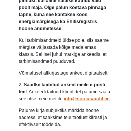
pinnast, kui olete näiteks kütnud vaid
poolt maja. Olge palun köetava pinnaga
täpne, kuna see kantakse koos
energiamärgisega ka Ehitisregistris
hoone andmetesse.
Kui tarbimisandmeid üldse pole, siis saame
märgise väljastada kõige madalamas
klassis. Sellisel juhul märkige ankeedis, et
tarbimisandmed puuduvad.
Võimalusel allkirjastage ankeet digitaalselt.
2.
Saadke täidetud ankeet meile e-posti
teel
: Ankeedi täitnud klientidel palume saata
see otse meie meilile
info@soojusaudit.ee
.
Palume kirja subjektiks märkida hoone
aadress, et saaksime teie taotlust kiiresti ja
efektiivselt töödelda.