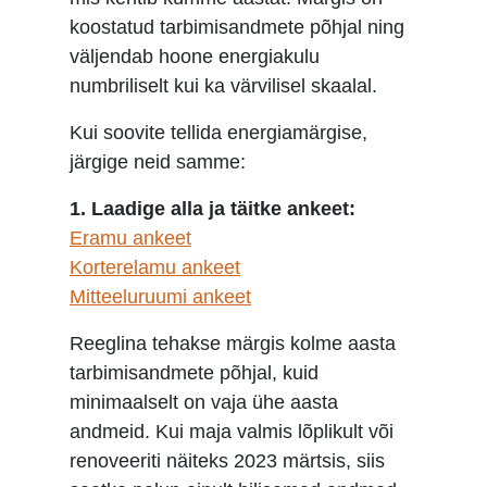
koostatud tarbimisandmete põhjal ning
väljendab hoone energiakulu
numbriliselt kui ka värvilisel skaalal.
Kui soovite tellida energiamärgise,
järgige neid samme:
1. Laadige alla ja täitke ankeet:
Eramu ankeet
Korterelamu ankeet
Mitteeluruumi ankeet
Reeglina tehakse märgis kolme aasta
tarbimisandmete põhjal, kuid
minimaalselt on vaja ühe aasta
andmeid. Kui maja valmis lõplikult või
renoveeriti näiteks 2023 märtsis, siis