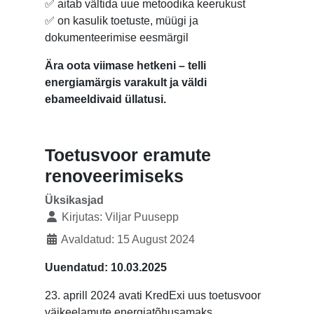
✅ aitab vältida uue metoodika keerukust
✅ on kasulik toetuste, müügi ja
dokumenteerimise eesmärgil
Ära oota viimase hetkeni – telli
energiamärgis varakult ja väldi
ebameeldivaid üllatusi.
Toetusvoor eramute
renoveerimiseks
Üksikasjad
Kirjutas:
Viljar Puusepp
Avaldatud: 15 August 2024
Uuendatud: 10.03.2025
23. aprill 2024 avati KredExi uus toetusvoor
väikeelamute energiatõhusamaks