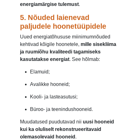
energiamärgise tulemust
.
5. Nõuded laienevad
paljudele hoonetüüpidele
Uued energiatõhususe miinimumnõuded
kehtivad kõigile hoonetele,
mille sisekliima
ja ruumiõhu kvaliteedi tagamiseks
kasutatakse energiat
. See hõlmab:
Elamuid;
Avalikke hooneid;
Kooli- ja lasteasutusi;
Büroo- ja teenindushooneid.
Muudatused puudutavad nii
uusi hooneid
kui ka oluliselt rekonstrueeritavaid
olemasolevaid hooneid
.