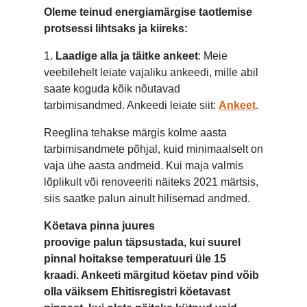
Oleme teinud energiamärgise taotlemise
protsessi lihtsaks ja kiireks:
1.
Laadige alla ja täitke ankeet
: Meie
veebilehelt leiate vajaliku ankeedi, mille abil
saate koguda kõik nõutavad
tarbimisandmed. Ankeedi leiate siit:
Ankeet
.
Reeglina tehakse märgis kolme aasta
tarbimisandmete põhjal, kuid minimaalselt on
vaja ühe aasta andmeid. Kui maja valmis
lõplikult või renoveeriti näiteks 2021 märtsis,
siis saatke palun ainult hilisemad andmed.
Köetava pinna juures
proovige
palun
täpsustada, kui suurel
pinnal hoitakse temperatuuri üle 15
kraadi. Ankeeti märgitud köetav pind võib
olla väiksem Ehitisregistri köetavast