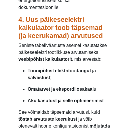
energiatõhususele kui ka
dokumentatsioonile.
4. Uus päikeseelektri
kalkulaator toob täpsemad
(ja keerukamad) arvutused
Seniste tabeliväärtuste asemel kasutatakse
päikeseelektri tootlikkuse arvutamiseks
veebipõhist kalkulaatorit
, mis arvestab:
Tunnipõhist elektritoodangut ja
salvestust
;
Omatarvet ja ekspordi osakaalu
;
Aku kasutust ja selle optimeerimist
.
See võimaldab täpsemaid arvutusi, kuid
tõstab arvutuste keerukust
ja võib
olenevalt hoone konfiguratsioonist
mõjutada