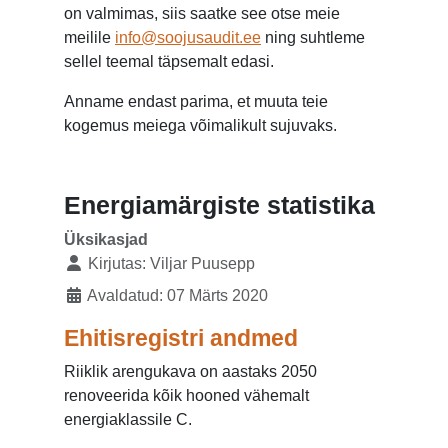
on valmimas, siis saatke see otse meie
meilile
info@soojusaudit.ee
ning suhtleme
sellel teemal täpsemalt edasi.
Anname endast parima, et muuta teie
kogemus meiega võimalikult sujuvaks.
Energiamärgiste statistika
Üksikasjad
Kirjutas:
Viljar Puusepp
Avaldatud: 07 Märts 2020
Ehitisregistri andmed
Riiklik arengukava on aastaks 2050
renoveerida kõik hooned vähemalt
energiaklassile C.