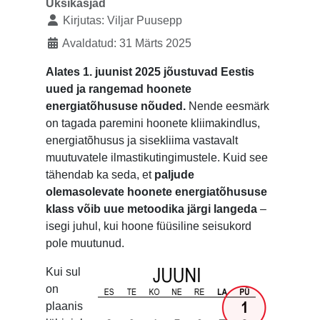
Üksikasjad
Kirjutas:
Viljar Puusepp
Avaldatud: 31 Märts 2025
Alates 1. juunist 2025 jõustuvad Eestis
uued ja rangemad hoonete
energiatõhususe nõuded.
Nende eesmärk
on tagada paremini hoonete kliimakindlus,
energiatõhusus ja sisekliima vastavalt
muutuvatele ilmastikutingimustele. Kuid see
tähendab ka seda, et
paljude
olemasolevate hoonete energiatõhususe
klass võib uue metoodika järgi langeda
–
isegi juhul, kui hoone füüsiline seisukord
pole muutunud.
Kui sul
on
plaanis