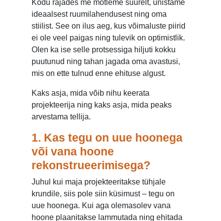
Kodu rajades me mõtleme suurelt, unistame
ideaalsest ruumilahendusest ning oma
stiilist. See on ilus aeg, kus võimaluste piirid
ei ole veel paigas ning tulevik on optimistlik.
Olen ka ise selle protsessiga hiljuti kokku
puutunud ning tahan jagada oma avastusi,
mis on ette tulnud enne ehituse algust.
Kaks asja, mida võib nihu keerata
projekteerija ning kaks asja, mida peaks
arvestama tellija.
1.
Kas tegu on uue hoonega
või vana hoone
rekonstrueerimisega?
Juhul kui maja projekteeritakse tühjale
krundile, siis pole siin küsimust – tegu on
uue hoonega. Kui aga olemasolev vana
hoone plaanitakse lammutada ning ehitada