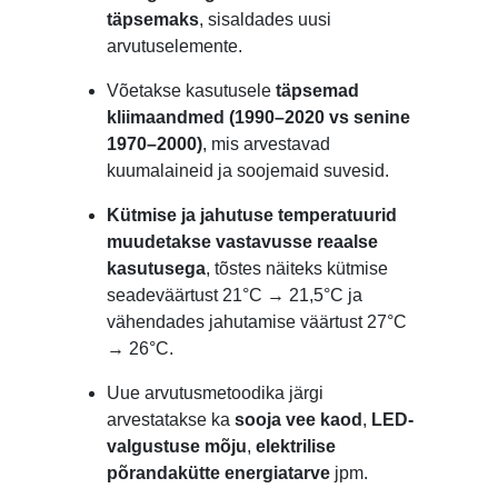
täpsemaks
, sisaldades uusi
arvutuselemente.
Võetakse kasutusele
täpsemad
kliimaandmed (1990–2020 vs senine
1970–2000)
, mis arvestavad
kuumalaineid ja soojemaid suvesid.
Kütmise ja jahutuse temperatuurid
muudetakse vastavusse reaalse
kasutusega
, tõstes näiteks kütmise
seadeväärtust 21°C → 21,5°C ja
vähendades jahutamise väärtust 27°C
→ 26°C.
Uue arvutusmetoodika järgi
arvestatakse ka
sooja vee kaod
,
LED-
valgustuse mõju
,
elektrilise
põrandakütte energiatarve
jpm.