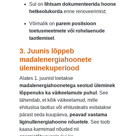
Sul on
lihtsam dokumenteerida hoone
hetkeolukorda
enne renoveerimist;
Võimalik on
parem positsioon
toetusmeetmete või rohelaenude
taotlemisel
.
3. Juunis lõppeb
madalenergiahoonete
üleminekuperiood
Alates 1. juunist loetakse
madalenergiahoonetega seotud üleminek
lõppenuks ka väikeelamute puhul
. See
tähendab, et kõik väikeelamud, mille
ehitusloa taotlus või ehitusteatis esitatakse
pärast seda kuupäeva,
peavad vastama
liginullenergiahoone nõuetele
. See toob
kaasa karmimad nõuded nii