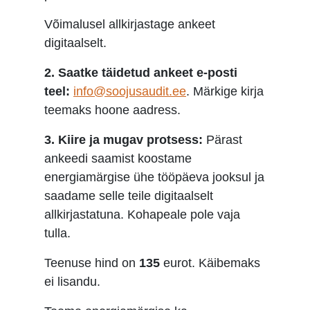
Võimalusel allkirjastage ankeet
digitaalselt.
2. Saatke täidetud ankeet e-posti
teel:
info@soojusaudit.ee
. Märkige kirja
teemaks hoone aadress.
3. Kiire ja mugav protsess:
Pärast
ankeedi saamist koostame
energiamärgise ühe tööpäeva jooksul ja
saadame selle teile digitaalselt
allkirjastatuna. Kohapeale pole vaja
tulla.
Teenuse hind on
135
eurot. Käibemaks
ei lisandu.