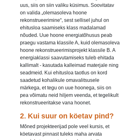
uus, siis on siin valiku küsimus. Soovitatav
on valida „olemasoleva hoone
rekonstrueerimine“, sest sellisel juhul on
ehitusloa saamiseks klass madalamad
nõuded. Uue hoone energiatõhusus peab
praegu vastama klassile A, kuid olemasoleva
hoone rekonstrueerimisprojekt klassile B. A
energiaklassi saavutamiseks tuleb ehitada
kallimalt - kasutada kalleimad materjale ning
seadmeid. Kui ehitusloa taotlus on kord
saadetud kohalikule omavalitsusele
märkega, et tegu on uue hoonega, siis on
pea võimatu neid hiljem veenda, et tegelikult
rekonstrueeritakse vana hoonet.
2.
Kui suur on köetav pind?
Mõned projekteerijad pole veel kursis, et
köetavast pinnast tuleks maha arvata