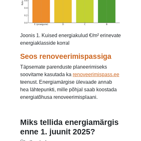
Joonis 1. Kuised energiakulud €/m² erinevate
energiaklasside korral
Seos renoveerimispassiga
Täpsemate parenduste planeerimiseks
soovitame kasutada ka
renoveerimispass.ee
teenust. Energiamärgise ülevaade annab
hea lähtepunkti, mille põhjal saab koostada
energiatõhusa renoveerimisplaani.
Miks tellida energiamärgis
enne 1. juunit 2025?