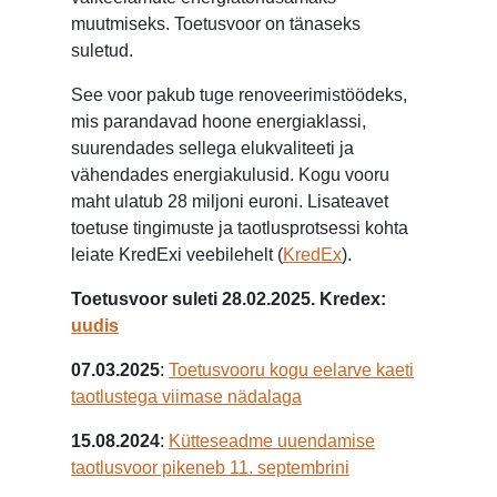
muutmiseks. Toetusvoor on tänaseks
suletud.
See voor pakub tuge renoveerimistöödeks,
mis parandavad hoone energiaklassi,
suurendades sellega elukvaliteeti ja
vähendades energiakulusid. Kogu vooru
maht ulatub 28 miljoni euroni. Lisateavet
toetuse tingimuste ja taotlusprotsessi kohta
leiate KredExi veebilehelt​ (
KredEx
)​.
Toetusvoor suleti 28.02.2025. Kredex:
uudis
07.03.2025
:
Toetusvooru kogu eelarve kaeti
taotlustega viimase nädalaga
15.08.2024
:
Kütteseadme uuendamise
taotlusvoor pikeneb 11. septembrini