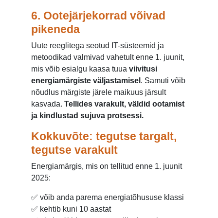
6. Ootejärjekorrad võivad
pikeneda
Uute reeglitega seotud IT-süsteemid ja
metoodikad valmivad vahetult enne 1. juunit,
mis võib esialgu kaasa tuua
viivitusi
energiamärgiste väljastamisel
. Samuti võib
nõudlus märgiste järele maikuus järsult
kasvada.
Tellides varakult, väldid ootamist
ja kindlustad sujuva protsessi.
Kokkuvõte: tegutse targalt,
tegutse varakult
Energiamärgis, mis on tellitud enne 1. juunit
2025:
✅ võib anda parema energiatõhususe klassi
✅ kehtib kuni 10 aastat