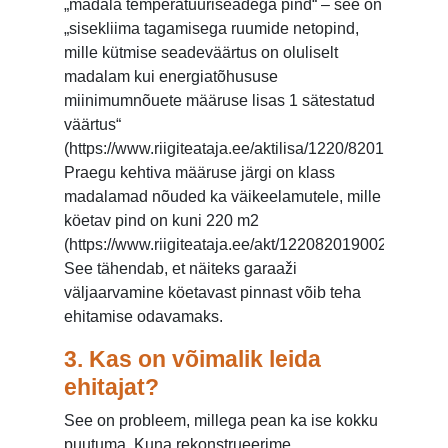
„madala temperatuuriseadega pind“ – see on
„sisekliima tagamisega ruumide netopind,
mille kütmise seadeväärtus on oluliselt
madalam kui energiatõhususe
miinimumnõuete määruse lisas 1 sätestatud
väärtus“
(https://www.riigiteataja.ee/aktilisa/1220/8201/9002/
Praegu kehtiva määruse järgi on klass
madalamad nõuded ka väikeelamutele, mille
köetav pind on kuni 220 m2
(https://www.riigiteataja.ee/akt/122082019002).
See tähendab, et näiteks garaaži
väljaarvamine köetavast pinnast võib teha
ehitamise odavamaks.
3.
Kas on võimalik leida
ehitajat?
See on probleem, millega pean ka ise kokku
puutuma. Kuna rekonstrueerime