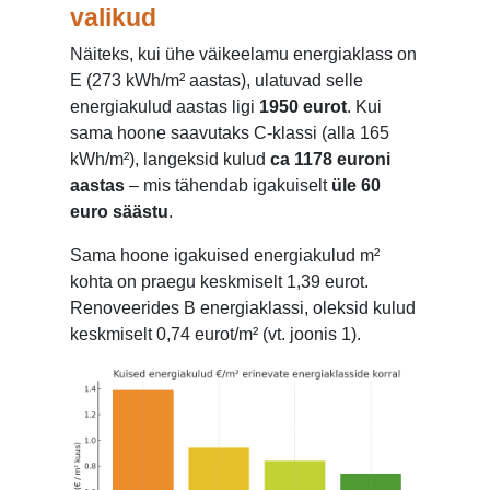
valikud
Näiteks, kui ühe väikeelamu energiaklass on
E (273 kWh/m² aastas), ulatuvad selle
energiakulud aastas ligi
1950 eurot
. Kui
sama hoone saavutaks C-klassi (alla 165
kWh/m²), langeksid kulud
ca 1178 euroni
aastas
– mis tähendab igakuiselt
üle 60
euro säästu
.
Sama hoone igakuised energiakulud m²
kohta on praegu keskmiselt 1,39 eurot.
Renoveerides B energiaklassi, oleksid kulud
keskmiselt 0,74 eurot/m² (vt. joonis 1).