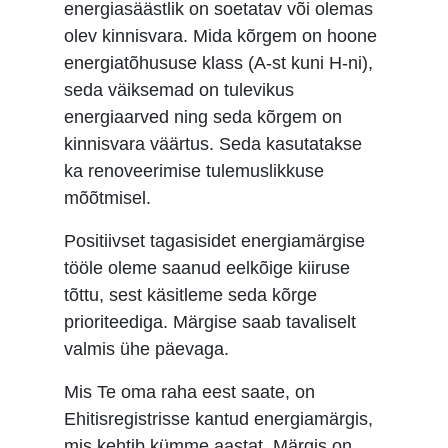
energiasäästlik on soetatav või olemas
olev kinnisvara. Mida kõrgem on hoone
energiatõhususe klass (A-st kuni H-ni),
seda väiksemad on tulevikus
energiaarved ning seda kõrgem on
kinnisvara väärtus. Seda kasutatakse
ka renoveerimise tulemuslikkuse
mõõtmisel.
Positiivset tagasisidet energiamärgise
tööle oleme saanud eelkõige kiiruse
tõttu, sest käsitleme seda kõrge
prioriteediga. Märgise saab tavaliselt
valmis ühe päevaga.
Mis Te oma raha eest saate, on
Ehitisregistrisse kantud energiamärgis,
mis kehtib kümme aastat. Märgis on