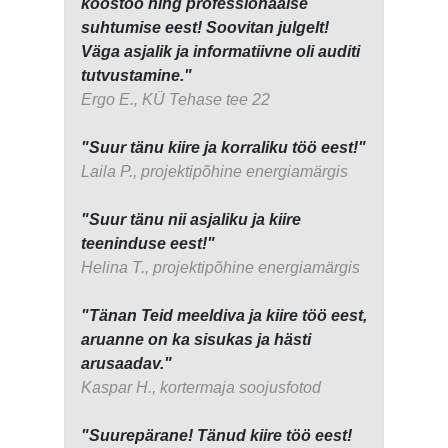
koostöö ning professionaalse
suhtumise eest! Soovitan julgelt!
Väga asjalik ja informatiivne oli auditi
tutvustamine."
Ergo E., KÜ Tehase tee 22
"Suur tänu kiire ja korraliku töö eest!"
Laila P., projektipõhine energiamärgis
"Suur tänu nii asjaliku ja kiire
teeninduse eest!"
Helina T., projektipõhine energiamärgis
"Tänan Teid meeldiva ja kiire töö eest,
aruanne on ka sisukas ja hästi
arusaadav."
Kaspar H., kortermaja soojusfotod
"Suurepärane! Tänud kiire töö eest!