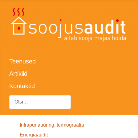
Teenused
Artiklid
Kontaktid
Otsing
Infrapunauuring, termograafia
Energiaaudit