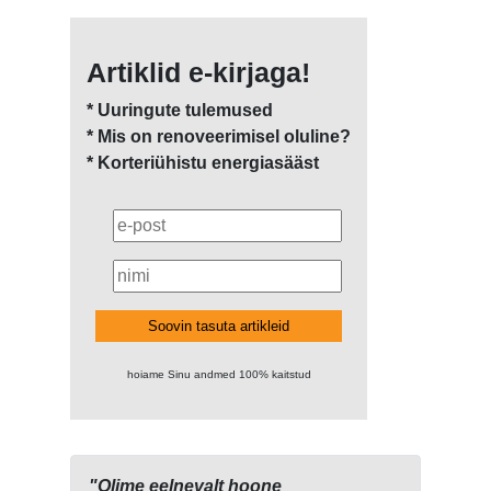
Artiklid e-kirjaga!
* Uuringute tulemused
* Mis on renoveerimisel oluline?
* Korteriühistu energiasääst
Soovin tasuta artikleid
hoiame Sinu andmed 100% kaitstud
"Olime eelnevalt hoone