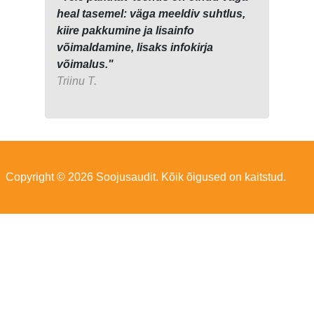
heal tasemel: väga meeldiv suhtlus,
kiire pakkumine ja lisainfo
võimaldamine, lisaks infokirja
võimalus."
Triinu T.
Copyright © 2026 Soojusaudit. Kõik õigused on kaitstud.