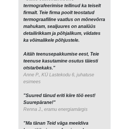
termografeerimise tellinud ka teiselt
firmalt. Teie firma poolt teostatud
termograafiline vaatlus on mõnevõrra
mahukam, sealjuures on analüüs
detailirikkam ja põhjalikum, viidates
ka võimalikele põhjustele.
Aitäh teenusepakkumise eest, Teie
teenuse kasutamine osutus täiesti
otstarbekaks."
Anne P., KÜ Lastekodu 6, juhatuse
esimees
"Suured tänud eriti kiire töö eest!
Suurepärane!"
Renna J., eramu energiamärgis
"Ma tänan Teid väga meeldiva