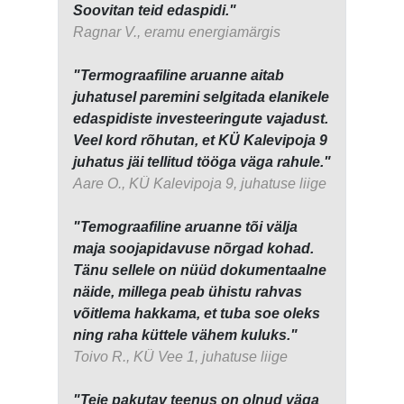
Soovitan teid edaspidi."
Ragnar V., eramu energiamärgis
"Termograafiline aruanne aitab
juhatusel paremini selgitada elanikele
edaspidiste investeeringute vajadust.
Veel kord rõhutan, et KÜ Kalevipoja 9
juhatus jäi tellitud tööga väga rahule."
Aare O., KÜ Kalevipoja 9, juhatuse liige
"Temograafiline aruanne tõi välja
maja soojapidavuse nõrgad kohad.
Tänu sellele on nüüd dokumentaalne
näide, millega peab ühistu rahvas
võitlema hakkama, et tuba soe oleks
ning raha küttele vähem kuluks."
Toivo R., KÜ Vee 1, juhatuse liige
"Teie pakutav teenus on olnud väga