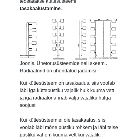
teostatakse küttesüsteemi
tasakaalustamine
.
Joonis. Ühetorusüsteemide neli skeemi.
Radiaatorid on ühendatud jadamisi.
Kui küttesüsteem on tasakaalus, siis voolab
läbi iga küttepüstiku vajalik hulk kuuma vett
ja iga radiaator annab välja vajaliku hulga
soojust.
Kui küttesüsteem ei ole tasakaalus, siis
voolab läbi mõne püstiku rohkem ja läbi teise
püstiku vähem kuuma vett kui vajalik.