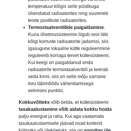
temperatuur kõigis selle püstikuga
ühendatud radiaatorites ning suureneb
teiste püstikute radiaatorites.
Termostaatventiilide paigaldamine
.
Kuna ühetorusüsteemis liigub vesi läbi
kõigi korruste radiaatorite jadamisi, siis
igasugune lokaalne kütte reguleerimine
reguleerib korraga tervet küttesüsteemi.
Kui keegi on paigaldanud enda
radiaatorile termostaatventiili ja keerab
seda kinni, siis on selle mõju sarnane
toru läbimõõdu vähendamisega
eelmises punktis.
Kokkuvõtteks
võib öelda, et küttesüsteemi
tasakaalustamine võib aidata kokku hoida
palju energiat ja raha. Kui aga vaatamata
tasakaalustamisele jäävad osad korterid
külmaks või üleköetuks, siis on
soovitav üle