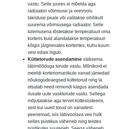
vastu. Selle juures ei mõelda aga
radiaatori võimsuse ja veevoolu
takistuse peale või valitakse sihilikult
suurema võimsusega radiaator. Selle
tulemusena tõstetakse temperatuuri oma
korteris kuid alandatakse temperatuuri
kõigis järgnevates korterites, kuhu kuum
vesi edasi liigub.
Küttetorude asendamine
väiksema
läbimõõduga torude vastu. Mõnikord ei
meeldi korteriomanikule vanad jämedad
nõukogudeaegsed küttetorud ning ta
otsutab need remondi käigus asendada
ilusate uute vasktorude vastu. Sellega
mõjutatakse aga tervet küttesüsteemi,
sest kui uued torud on vanadest
peenemad, siis läbivoolava vee hulk
selles püstikus väheneb ning teistes
püstikutes suureneb. Seega väheneb