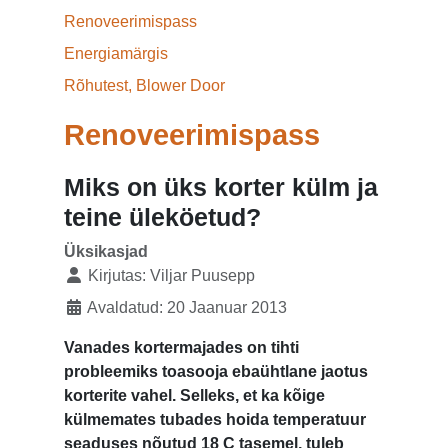
Renoveerimispass
Energiamärgis
Rõhutest, Blower Door
Renoveerimispass
Miks on üks korter külm ja
teine üleköetud?
Üksikasjad
Kirjutas:
Viljar Puusepp
Avaldatud: 20 Jaanuar 2013
Vanades kortermajades on tihti
probleemiks toasooja ebaühtlane jaotus
korterite vahel. Selleks, et ka kõige
külmemates tubades hoida temperatuur
seaduses nõutud 18 C tasemel, tuleb