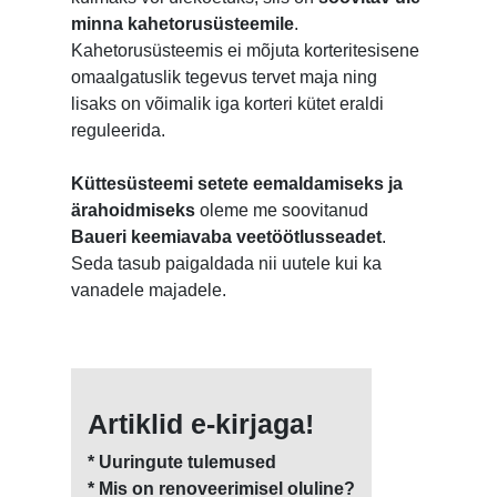
minna kahetorusüsteemile
.
Kahetorusüsteemis ei mõjuta korteritesisene
omaalgatuslik tegevus tervet maja ning
lisaks on võimalik iga korteri kütet eraldi
reguleerida.
Küttesüsteemi setete eemaldamiseks ja
ärahoidmiseks
oleme me soovitanud
Baueri keemiavaba veetöötlusseadet
.
Seda tasub paigaldada nii uutele kui ka
vanadele majadele.
Artiklid e-kirjaga!
* Uuringute tulemused
* Mis on renoveerimisel oluline?