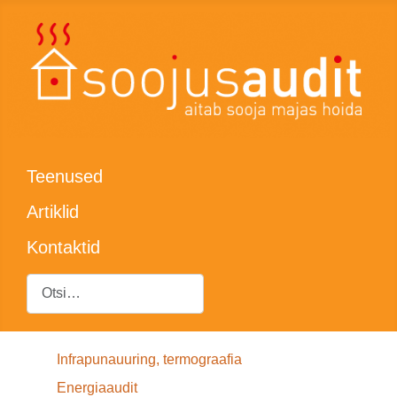
Teenused
Artiklid
Kontaktid
Otsing
Infrapunauuring, termograafia
Energiaaudit