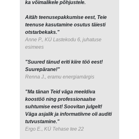
ka võimalikele põhjustele.
Aitäh teenusepakkumise eest, Teie
teenuse kasutamine osutus täiesti
otstarbekaks."
Anne P., KÜ Lastekodu 6, juhatuse
esimees
"Suured tänud eriti kiire töö eest!
Suurepärane!"
Renna J., eramu energiamärgis
"Ma tänan Teid väga meeldiva
koostöö ning professionaalse
suhtumise eest! Soovitan julgelt!
Väga asjalik ja informatiivne oli auditi
tutvustamine."
Ergo E., KÜ Tehase tee 22