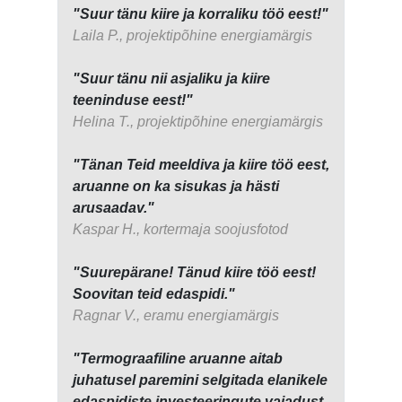
"Suur tänu kiire ja korraliku töö eest!"
Laila P., projektipõhine energiamärgis
"Suur tänu nii asjaliku ja kiire
teeninduse eest!"
Helina T., projektipõhine energiamärgis
"Tänan Teid meeldiva ja kiire töö eest,
aruanne on ka sisukas ja hästi
arusaadav."
Kaspar H., kortermaja soojusfotod
"Suurepärane! Tänud kiire töö eest!
Soovitan teid edaspidi."
Ragnar V., eramu energiamärgis
"Termograafiline aruanne aitab
juhatusel paremini selgitada elanikele
edaspidiste investeeringute vajadust.