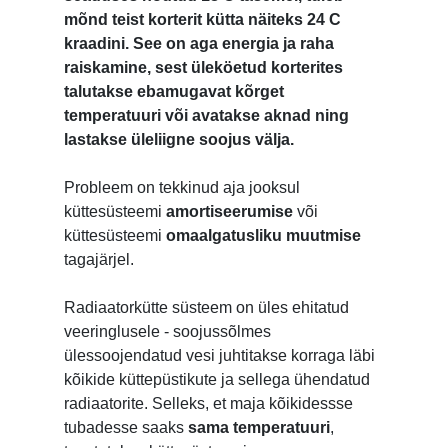
mõnd teist korterit kütta näiteks 24 C
kraadini. See on aga energia ja raha
raiskamine, sest üleköetud korterites
talutakse ebamugavat kõrget
temperatuuri või avatakse aknad ning
lastakse üleliigne soojus välja.
Probleem on tekkinud aja jooksul
küttesüsteemi
amortiseerumise
või
küttesüsteemi
omaalgatusliku muutmise
tagajärjel.
Radiaatorkütte süsteem on üles ehitatud
veeringlusele - soojussõlmes
ülessoojendatud vesi juhtitakse korraga läbi
kõikide küttepüstikute ja sellega ühendatud
radiaatorite. Selleks, et maja kõikidessse
tubadesse
saaks
sama temperatuuri
,