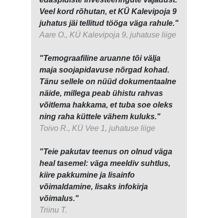
Veel kord rõhutan, et KÜ Kalevipoja 9
juhatus jäi tellitud tööga väga rahule."
Aare O., KÜ Kalevipoja 9, juhatuse liige
"Temograafiline aruanne tõi välja
maja soojapidavuse nõrgad kohad.
Tänu sellele on nüüd dokumentaalne
näide, millega peab ühistu rahvas
võitlema hakkama, et tuba soe oleks
ning raha küttele vähem kuluks."
Toivo R., KÜ Vee 1, juhatuse liige
"Teie pakutav teenus on olnud väga
heal tasemel: väga meeldiv suhtlus,
kiire pakkumine ja lisainfo
võimaldamine, lisaks infokirja
võimalus."
Triinu T.