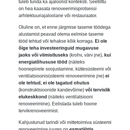
tuleb tunda ka ajaloolist konteksti. Seetõttu
on hea kaasata renoveerimisprotsessi
arhitektuuriajaloolane või restauraator.
Oluline on, et enne järgmise taseme töödega
alustamist peavad olema eelmise taseme
tööd tehtud või tehakse kõik korraga.
Ei ole
õige teha investeeringuid mugavuse
jaoks või viimistluseks
(krohv, värv jne),
kui
energiatõhususe tööd
(näiteks
hoonepiirete soojustamine, küttesüsteemi või
ventilatsioonisüsteemi renoveerimine jne)
ei
ole tehtud, ei ole tagatud ohutus
(konstruktsioonide kandevõime)
või tervislik
elukeskkond
(näiteks ventilatsiooni
renoveerimine). Eelistada tuleb hoone
tervikrenoveerimist.
Kahjustunud tarindi või mittetoimiva süsteemi
renoveerimise juures on
esmatähtis