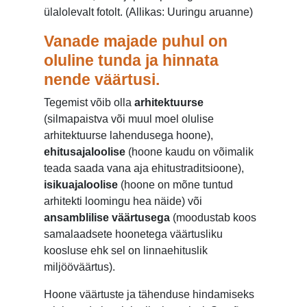
ülalolevalt fotolt. (Allikas: Uuringu aruanne)
Vanade majade puhul on
oluline tunda ja hinnata
nende väärtusi.
Tegemist võib olla
arhitektuurse
(silmapaistva või muul moel olulise
arhitektuurse lahendusega hoone),
ehitusajaloolise
(hoone kaudu on võimalik
teada saada vana aja ehitustraditsioone),
isikuajaloolise
(hoone on mõne tuntud
arhitekti loomingu hea näide) või
ansamblilise väärtusega
(moodustab koos
samalaadsete hoonetega väärtusliku
koosluse ehk sel on linnaehituslik
miljööväärtus).
Hoone väärtuste ja tähenduse hindamiseks