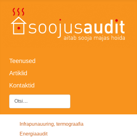
Teenused
Artiklid
Kontaktid
Otsing
Infrapunauuring, termograafia
Energiaaudit