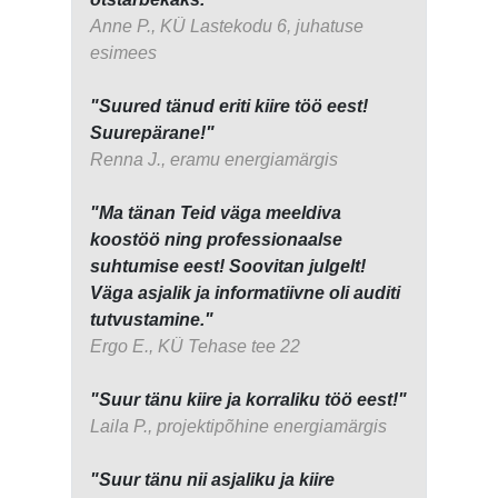
Anne P., KÜ Lastekodu 6, juhatuse
esimees
"Suured tänud eriti kiire töö eest!
Suurepärane!"
Renna J., eramu energiamärgis
"Ma tänan Teid väga meeldiva
koostöö ning professionaalse
suhtumise eest! Soovitan julgelt!
Väga asjalik ja informatiivne oli auditi
tutvustamine."
Ergo E., KÜ Tehase tee 22
"Suur tänu kiire ja korraliku töö eest!"
Laila P., projektipõhine energiamärgis
"Suur tänu nii asjaliku ja kiire