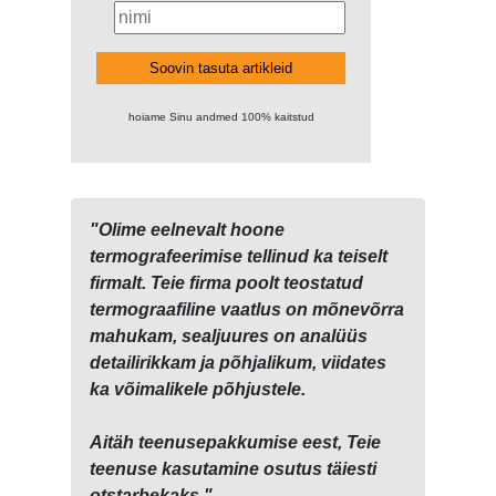
Soovin tasuta artikleid
hoiame Sinu andmed 100% kaitstud
"Olime eelnevalt hoone
termografeerimise tellinud ka teiselt
firmalt. Teie firma poolt teostatud
termograafiline vaatlus on mõnevõrra
mahukam, sealjuures on analüüs
detailirikkam ja põhjalikum, viidates
ka võimalikele põhjustele.
Aitäh teenusepakkumise eest, Teie
teenuse kasutamine osutus täiesti
otstarbekaks."