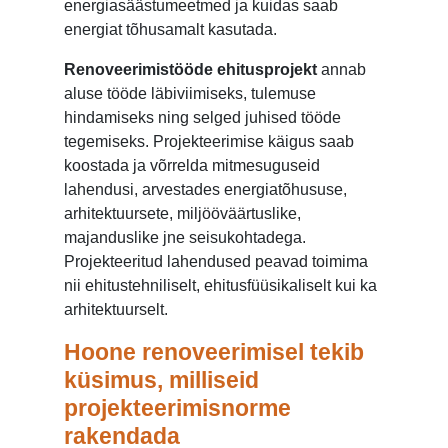
energiasäästumeetmed ja kuidas saab
energiat tõhusamalt kasutada.
Renoveerimistööde ehitusprojekt
annab
aluse tööde läbiviimiseks, tulemuse
hindamiseks ning selged juhised tööde
tegemiseks. Projekteerimise käigus saab
koostada ja võrrelda mitmesuguseid
lahendusi, arvestades energiatõhususe,
arhitektuursete, miljööväärtuslike,
majanduslike jne seisukohtadega.
Projekteeritud lahendused peavad toimima
nii ehitustehniliselt, ehitusfüüsikaliselt kui ka
arhitektuurselt.
Hoone renoveerimisel tekib
küsimus, milliseid
projekteerimisnorme
rakendada