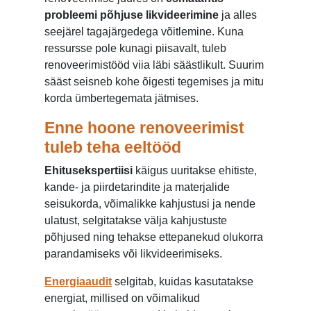
probleemi põhjuse likvideerimine
ja alles
seejärel tagajärgedega võitlemine. Kuna
ressursse pole kunagi piisavalt, tuleb
renoveerimistööd viia läbi säästlikult. Suurim
sääst seisneb kohe õigesti tegemises ja mitu
korda ümbertegemata jätmises.
Enne hoone renoveerimist
tuleb teha eeltööd
Ehitusekspertiisi
käigus uuritakse ehitiste,
kande- ja piirdetarindite ja materjalide
seisukorda, võimalikke kahjustusi ja nende
ulatust, selgitatakse välja kahjustuste
põhjused ning tehakse ettepanekud olukorra
parandamiseks või likvideerimiseks.
Energiaaudit
selgitab, kuidas kasutatakse
energiat, millised on võimalikud