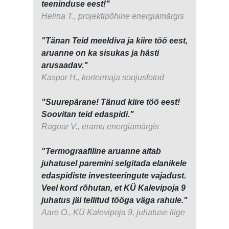
teeninduse eest!"
Helina T., projektipõhine energiamärgis
"Tänan Teid meeldiva ja kiire töö eest,
aruanne on ka sisukas ja hästi
arusaadav."
Kaspar H., kortermaja soojusfotod
"Suurepärane! Tänud kiire töö eest!
Soovitan teid edaspidi."
Ragnar V., eramu energiamärgis
"Termograafiline aruanne aitab
juhatusel paremini selgitada elanikele
edaspidiste investeeringute vajadust.
Veel kord rõhutan, et KÜ Kalevipoja 9
juhatus jäi tellitud tööga väga rahule."
Aare O., KÜ Kalevipoja 9, juhatuse liige