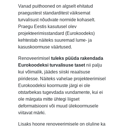
Vanad puithooned on algselt ehitatud
praegustest standarditest väiksemat
turvalisust nõudvate normide kohaselt.
Praegu Eestis kasutusel olev
projekteerimisstandard (Eurokoodeks)
kehtestab näiteks suuremad lume- ja
kasuskoormuse väärtused.
Renoveerimisel
tuleks püüda rakendada
Eurokoodeksi turvalisuse taset
nii palju
kui võimalik, jäädes siiski reaalsuse
piiridesse. Näiteks vahelae projekteerimisel
Eurokoodeksi koormuste järgi ei ole
otstarbekas tugevdada vundamente, kui ei
ole märgata mitte ühtegi liigset
deformatsiooni või muud ülekoormusele
viitavat märki.
Lisaks hoone renoveerimisele on oluline ka