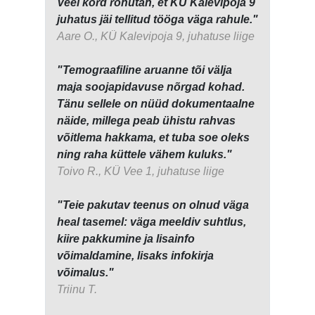
Veel kord rõhutan, et KÜ Kalevipoja 9
juhatus jäi tellitud tööga väga rahule."
Aare O., KÜ Kalevipoja 9, juhatuse liige
"Temograafiline aruanne tõi välja
maja soojapidavuse nõrgad kohad.
Tänu sellele on nüüd dokumentaalne
näide, millega peab ühistu rahvas
võitlema hakkama, et tuba soe oleks
ning raha küttele vähem kuluks."
Toivo R., KÜ Vee 1, juhatuse liige
"Teie pakutav teenus on olnud väga
heal tasemel: väga meeldiv suhtlus,
kiire pakkumine ja lisainfo
võimaldamine, lisaks infokirja
võimalus."
Triinu T.