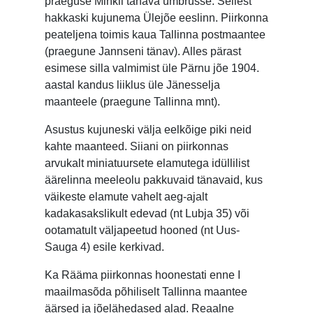
praeguse Mihkli tänava ümbrusse. Sellest
hakkaski kujunema Ülejõe eeslinn. Piirkonna
peateljena toimis kaua Tallinna postmaantee
(praegune Jannseni tänav). Alles pärast
esimese silla valmimist üle Pärnu jõe 1904.
aastal kandus liiklus üle Jänesselja
maanteele (praegune Tallinna mnt).
Asustus kujuneski välja eelkõige piki neid
kahte maanteed. Siiani on piirkonnas
arvukalt miniatuursete elamutega idüllilist
äärelinna meeleolu pakkuvaid tänavaid, kus
väikeste elamute vahelt aeg-ajalt
kadakasakslikult edevad (nt Lubja 35) või
ootamatult väljapeetud hooned (nt Uus-
Sauga 4) esile kerkivad.
Ka Rääma piirkonnas hoonestati enne I
maailmasõda põhiliselt Tallinna maantee
äärsed ja jõelähedased alad. Reaalne