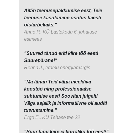
Aitäh teenusepakkumise eest, Teie
teenuse kasutamine osutus täiesti
otstarbekaks."
Anne P., KÜ Lastekodu 6, juhatuse
esimees
"Suured tänud eriti kiire töö eest!
Suurepärane!"
Renna J., eramu energiamärgis
"Ma tänan Teid väga meeldiva
koostöö ning professionaalse
suhtumise eest! Soovitan julgelt!
Väga asjalik ja informatiivne oli auditi
tutvustamine."
Ergo E., KÜ Tehase tee 22
"Suur tänu kiire ja korraliku töö eest!"