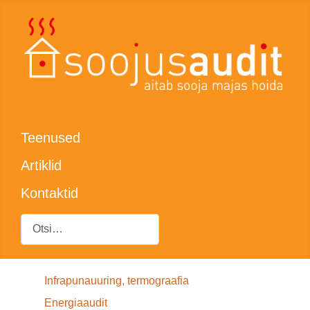
Teenused
Artiklid
Kontaktid
Otsing
Infrapunauuring, termograafia
Energiaaudit