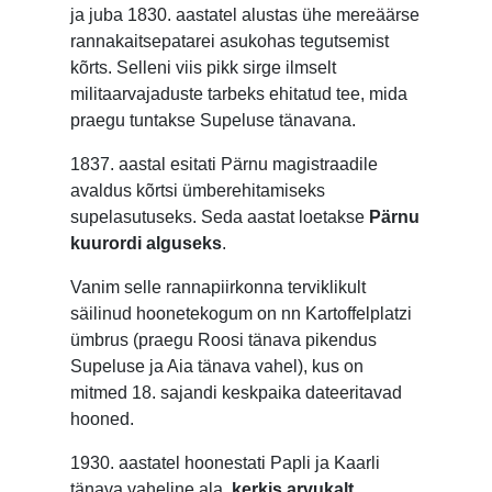
ja juba 1830. aastatel alustas ühe mereäärse
rannakaitsepatarei asukohas tegutsemist
kõrts. Selleni viis pikk sirge ilmselt
militaarvajaduste tarbeks ehitatud tee, mida
praegu tuntakse Supeluse tänavana.
1837. aastal esitati Pärnu magistraadile
avaldus kõrtsi ümberehitamiseks
supelasutuseks. Seda aastat loetakse
Pärnu
kuurordi alguseks
.
Vanim selle rannapiirkonna terviklikult
säilinud hoonetekogum on nn Kartoffelplatzi
ümbrus (praegu Roosi tänava pikendus
Supeluse ja Aia tänava vahel), kus on
mitmed 18. sajandi keskpaika dateeritavad
hooned.
1930. aastatel hoonestati Papli ja Kaarli
tänava vaheline ala,
kerkis arvukalt