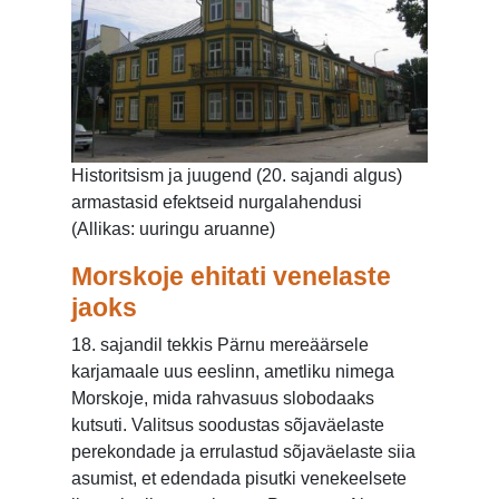
Historitsism ja juugend (20. sajandi algus)
armastasid efektseid nurgalahendusi
(Allikas: uuringu aruanne)
Morskoje ehitati venelaste
jaoks
18. sajandil tekkis Pärnu mereäärsele
karjamaale uus eeslinn, ametliku nimega
Morskoje, mida rahvasuus slobodaaks
kutsuti. Valitsus soodustas sõjaväelaste
perekondade ja errulastud sõjaväelaste siia
asumist, et edendada pisutki venekeelsete