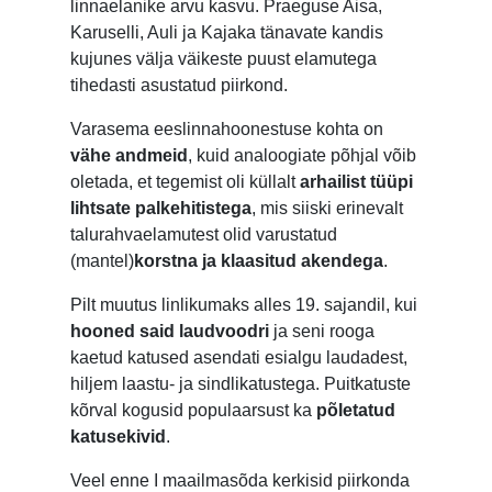
linnaelanike arvu kasvu. Praeguse Aisa,
Karuselli, Auli ja Kajaka tänavate kandis
kujunes välja väikeste puust elamutega
tihedasti asustatud piirkond.
Varasema eeslinnahoonestuse kohta on
vähe andmeid
, kuid analoogiate põhjal võib
oletada, et tegemist oli küllalt
arhailist tüüpi
lihtsate palkehitistega
, mis siiski erinevalt
talurahvaelamutest olid varustatud
(mantel)
korstna ja klaasitud akendega
.
Pilt muutus linlikumaks alles 19. sajandil, kui
hooned said laudvoodri
ja seni rooga
kaetud katused asendati esialgu laudadest,
hiljem laastu- ja sindlikatustega. Puitkatuste
kõrval kogusid populaarsust ka
põletatud
katusekivid
.
Veel enne I maailmasõda kerkisid piirkonda