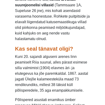
suurejoonelisi villasid
(Tammsaare 1A,
Supeluse 26 jne), mis kohati asendasid
varasema hoonestuse. Rohkete puitpitside ja
elavalt liigendatud katusemaastikuga villad
olid piirkonna peamised miljöökujundajad,
kuid kahjuks on aeg nende vastu
halastamatu olnud.
Kas seal tänavat oligi?
Kuni 20. sajandi alguseni arenes linn
peamiselt Riia suunal, alles pärast esimese
silla valmimist (1904) elavnes äri- ja
elutegevus ka jõe paremkaldal. 1867. aastal
jagati Ülejõe kalameesteküla maad 73
rendikrundiks, millest 38 läksid küll
põlisperedele, 35 aga enampakkumisele.
Põlispered asustati enamikus ümber