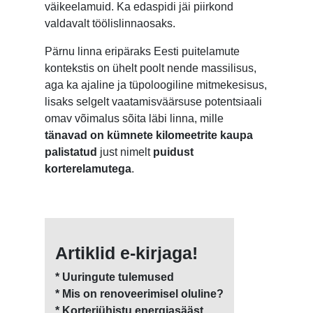
väikeelamuid. Ka edaspidi jäi piirkond
valdavalt töölislinnaosaks.
Pärnu linna eripäraks Eesti puitelamute
kontekstis on ühelt poolt nende massilisus,
aga ka ajaline ja tüpoloogiline mitmekesisus,
lisaks selgelt vaatamisväärsuse potentsiaali
omav võimalus sõita läbi linna, mille
tänavad on kümnete kilomeetrite kaupa
palistatud
just nimelt
puidust
korterelamutega
.
Artiklid e-kirjaga!
* Uuringute tulemused
* Mis on renoveerimisel oluline?
* Korteriühistu energiasääst