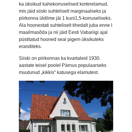
ka üksikud kahekorruselised korterelamud,
mis jäid siiski suhteliselt marginaalseks ja
piirkonna üldilme jäi 1 kuni1,5-korruseliseks.
Ala hoonestati suhteliselt tihedalt juba enne I
maailmasõda ja nii jäid Eesti Vabariigi ajal
püstitatud hooned seal pigem üksikuteks
eranditeks.
Siiski on piirkonnas ka kvartaleid 1930.
aastate teisel poolel Pärnus populaarseks
muutunud „kikkis“ katusega elamutest.