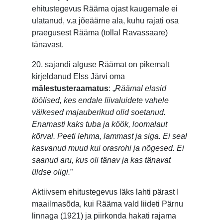
ehitustegevus Rääma ojast kaugemale ei
ulatanud, v.a jõeäärne ala, kuhu rajati osa
praegusest Rääma (tollal Ravassaare)
tänavast.
20. sajandi alguse Räämat on pikemalt
kirjeldanud Elss Järvi oma
mälestusteraamatus
: „
Räämal elasid
töölised, kes endale liivaluidete vahele
väikesed majauberikud olid soetanud.
Enamasti kaks tuba ja köök, loomalaut
kõrval. Peeti lehma, lammast ja siga. Ei seal
kasvanud muud kui orasrohi ja nõgesed. Ei
saanud aru, kus oli tänav ja kas tänavat
üldse oligi.
”
Aktiivsem ehitustegevus läks lahti pärast I
maailmasõda, kui Rääma vald liideti Pärnu
linnaga (1921) ja piirkonda hakati rajama