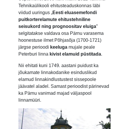
Tehnikaülikooli ehitusteaduskonnas läbi
viidud uuringus „
Eesti eluasemefondi
puitkorterelamute ehitustehniline
seisukord ning prognoositav eluiga
”
selgitatakse valdava osa Pärnu varasema
hoonestuse ilmet Põhjasõja (1700-1721)
järgse perioodi
keeluga
mujale peale
Peterburi linna
kivist elamuid püstitada
.
Nii ehitati kuni 1749. aastani puidust ka
jõukamate linnakodanike esinduslikud
elamud linnakindlustustest sissepoole
jäävatel aladel. Samast perioodist pärinevad
ka Pärnu vanimad majad väljaspool
linnamüüri.