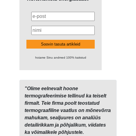
Soovin tasuta artikleid
hoiame Sinu andmed 100% kaitstud
"Olime eelnevalt hoone
termografeerimise tellinud ka teiselt
firmalt. Teie firma poolt teostatud
termograafiline vaatlus on mõnevõrra
mahukam, sealjuures on analüüs
detailirikkam ja põhjalikum, viidates
ka võimalikele põhjustele.