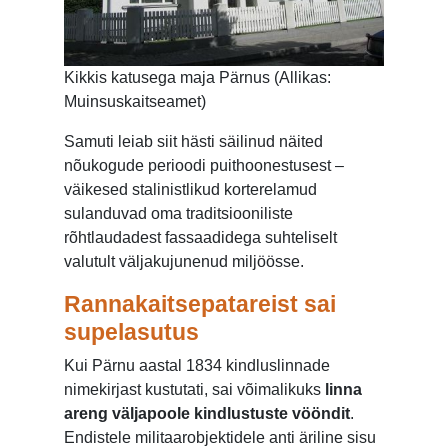
Kikkis katusega maja Pärnus (Allikas:
Muinsuskaitseamet)
Samuti leiab siit hästi säilinud näited
nõukogude perioodi puithoonestusest –
väikesed stalinistlikud korterelamud
sulanduvad oma traditsiooniliste
rõhtlaudadest fassaadidega suhteliselt
valutult väljakujunenud miljöösse.
Rannakaitsepatareist sai
supelasutus
Kui Pärnu aastal 1834 kindluslinnade
nimekirjast kustutati, sai võimalikuks
linna
areng väljapoole kindlustuste vööndit
.
Endistele militaarobjektidele anti äriline sisu