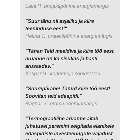
Laila P., projektipõhine energiamärgis
"Suur tänu nii asjaliku ja kiire
teeninduse eest!"
Helina T., projektipõhine energiamärgis
"Tänan Teid meeldiva ja kiire töö eest,
aruanne on ka sisukas ja hästi
arusaadav."
Kaspar H., kortermaja soojusfotod
"Suurepärane! Tänud kiire töö eest!
Soovitan teid edaspidi."
Ragnar V., eramu energiamärgis
"Termograafiline aruanne aitab
juhatusel paremini selgitada elanikele
edaspidiste investeeringute vajadust.