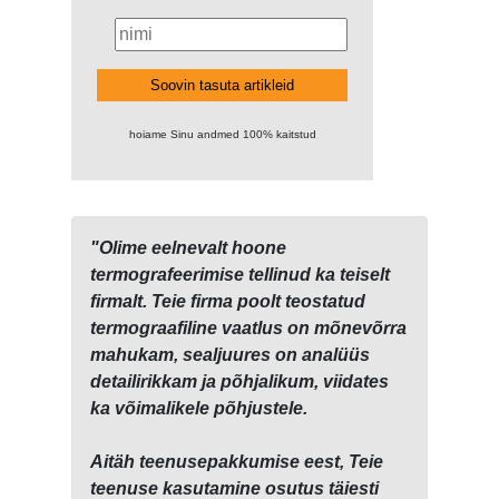
Soovin tasuta artikleid
hoiame Sinu andmed 100% kaitstud
"Olime eelnevalt hoone
termografeerimise tellinud ka teiselt
firmalt. Teie firma poolt teostatud
termograafiline vaatlus on mõnevõrra
mahukam, sealjuures on analüüs
detailirikkam ja põhjalikum, viidates
ka võimalikele põhjustele.
Aitäh teenusepakkumise eest, Teie
teenuse kasutamine osutus täiesti