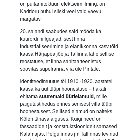
on puitarhitektuuri efektseim ilming, on
Kadrioru puhul siiski veel vaid vaevu
märgatav.
20. sajandi saabudes said mööda ka
kuurordi hiilgeajad, sest linna
industrialiseerimine ja elanikkonna kasv tõid
kaasa Härjapea jõe ja Tallinna lahe sellise
reostatuse, et linna sanitaarteenistus
soovitas supelranna viia üle Piritale.
Identiteedimuutus tõi 1910.-1920. aastatel
kaasa ka uut tüüpi hoonestuse – hakati
ehitama
suuremaid üürielamuid
, mille
paigutustihedus erines senisest villa tüüpi
hoonestusest. Sellised elamud on näiteks
Köleri tänava alguses. Kuigi need on
fassaadidelt ja konstruktsioonidelt sarnased
Kalamajas, Pelgulinnas jm Tallinnas levinud