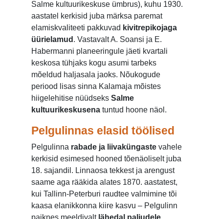
Salme kultuurikeskuse ümbrus), kuhu 1930.
aastatel kerkisid juba märksa paremat
elamiskvaliteeti pakkuvad
kivitrepikojaga
üürielamud
. Vastavalt A. Soansi ja E.
Habermanni planeeringule jäeti kvartali
keskosa tühjaks kogu asumi tarbeks
mõeldud haljasala jaoks. Nõukogude
periood lisas sinna Kalamaja mõistes
hiigelehitise nüüdseks
Salme
kultuurikeskusena
tuntud hoone näol.
Pelgulinnas elasid töölised
Pelgulinna
rabade ja liivaküngaste
vahele
kerkisid esimesed hooned tõenäoliselt juba
18. sajandil. Linnaosa tekkest ja arengust
saame aga rääkida alates 1870. aastatest,
kui Tallinn-Peterburi raudtee valmimine tõi
kaasa elanikkonna kiire kasvu – Pelgulinn
paiknes meeldivalt
lähedal paljudele