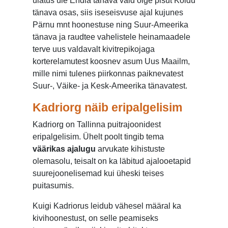
ulatus üle Endla tänava vaid õige pisut Koidu
tänava osas, siis iseseisvuse ajal kujunes
Pärnu mnt hoonestuse ning Suur-Ameerika
tänava ja raudtee vahelistele heinamaadele
terve uus valdavalt kivitrepikojaga
korterelamutest koosnev asum Uus Maailm,
mille nimi tulenes piirkonnas paiknevatest
Suur-, Väike- ja Kesk-Ameerika tänavatest.
Kadriorg näib eripalgelisim
Kadriorg on Tallinna puitrajoonidest
eripalgelisim. Ühelt poolt tingib tema
väärikas ajalugu
arvukate kihistuste
olemasolu, teisalt on ka läbitud ajalooetapid
suurejoonelisemad kui üheski teises
puitasumis.
Kuigi Kadriorus leidub vähesel määral ka
kivihoonestust, on selle peamiseks