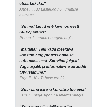
otstarbekaks."
Anne P., KÜ Lastekodu 6, juhatuse
esimees
"Suured tänud eriti kiire töö eest!
Suurepärane!"
Renna J., eramu energiamärgis
"Ma tänan Teid väga meeldiva
koostöö ning professionaalse
suhtumise eest! Soovitan julgelt!
Väga asjalik ja informatiivne oli auditi
tutvustamine."
Ergo E., KÜ Tehase tee 22
"Suur tänu kiire ja korraliku töö eest!"
Laila P., projektipõhine energiamärgis
"Suur tänu nii asjaliku ja kiire