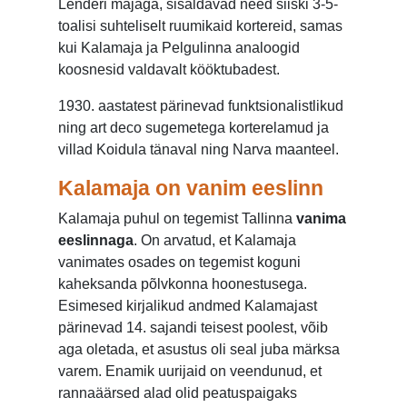
Lenderi majaga, sisaldavad need siiski 3-5-
toalisi suhteliselt ruumikaid kortereid, samas
kui Kalamaja ja Pelgulinna analoogid
koosnesid valdavalt kööktubadest.
1930. aastatest pärinevad funktsionalistlikud
ning art deco sugemetega korterelamud ja
villad Koidula tänaval ning Narva maanteel.
Kalamaja on vanim eeslinn
Kalamaja puhul on tegemist Tallinna
vanima
eeslinnaga
. On arvatud, et Kalamaja
vanimates osades on tegemist koguni
kaheksanda põlvkonna hoonestusega.
Esimesed kirjalikud andmed Kalamajast
pärinevad 14. sajandi teisest poolest, võib
aga oletada, et asustus oli seal juba märksa
varem. Enamik uurijaid on veendunud, et
rannaäärsed alad olid peatuspaigaks