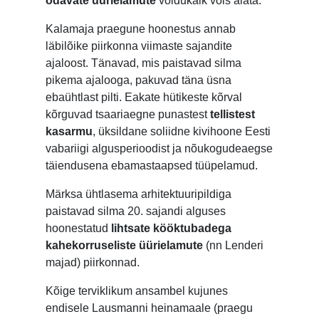
odavate üürielamute
võidukäik võis alata.
Kalamaja praegune hoonestus annab
läbilõike piirkonna viimaste sajandite
ajaloost. Tänavad, mis paistavad silma
pikema ajalooga, pakuvad täna üsna
ebaühtlast pilti. Eakate hütikeste kõrval
kõrguvad tsaariaegne punastest
tellistest
kasarmu
, üksildane soliidne kivihoone Eesti
vabariigi algusperioodist ja nõukogudeaegse
täiendusena ebamastaapsed tüüpelamud.
Märksa ühtlasema arhitektuuripildiga
paistavad silma 20. sajandi alguses
hoonestatud
lihtsate kööktubadega
kahekorruseliste üürielamute
(nn Lenderi
majad) piirkonnad.
Kõige terviklikum ansambel kujunes
endisele Lausmanni heinamaale (praegu