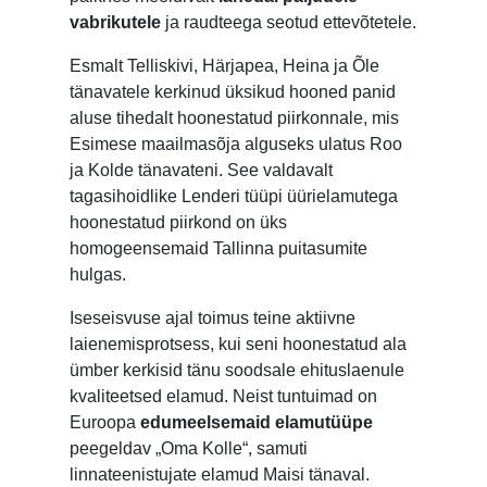
vabrikutele
ja raudteega seotud ettevõtetele.
Esmalt Telliskivi, Härjapea, Heina ja Õle
tänavatele kerkinud üksikud hooned panid
aluse tihedalt hoonestatud piirkonnale, mis
Esimese maailmasõja alguseks ulatus Roo
ja Kolde tänavateni. See valdavalt
tagasihoidlike Lenderi tüüpi üürielamutega
hoonestatud piirkond on üks
homogeensemaid Tallinna puitasumite
hulgas.
Iseseisvuse ajal toimus teine aktiivne
laienemisprotsess, kui seni hoonestatud ala
ümber kerkisid tänu soodsale ehituslaenule
kvaliteetsed elamud. Neist tuntuimad on
Euroopa
edumeelsemaid elamutüüpe
peegeldav „Oma Kolle“, samuti
linnateenistujate elamud Maisi tänaval.