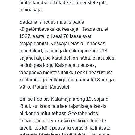
ümberkaudsete külade kalameestele juba
muinasajal.
Sadama lähedus muutis paiga
külgetõmbavaks ka keskajal. Teada on, et
1527. aastal oli seal 78 iseseisvat
majapidamist. Keskajal elasid linnaosas
mündrikud, kalurid ja kalakaupmehed. 18.
sajandi alguse kaartidelt on näha, et asustust
leidub pea kogu Kalamaja ulatuses,
tänapäeva mõistes linlikku ehk tiheasustust
kohtame aga eelkõige mereäärsetel Suur- ja
Väike-Patarei tänavatel.
Erilise hoo sai Kalamaja areng 19. sajandi
lõpul, kui koos raudtee rajamisega kerkis
piirkonda
mitu tehast
. See tähendas
linnaelanike arvu kasvu eelkõige tööliste
arvelt, kes kõik peavarju vajasid, ja lihtsate