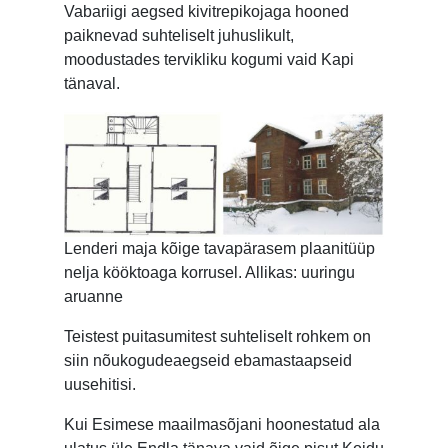
Vabariigi aegsed kivitrepikojaga hooned
paiknevad suhteliselt juhuslikult,
moodustades tervikliku kogumi vaid Kapi
tänaval.
Lenderi maja kõige tavapärasem plaanitüüp
nelja kööktoaga korrusel. Allikas: uuringu
aruanne
Teistest puitasumitest suhteliselt rohkem on
siin nõukogudeaegseid ebamastaapseid
uusehitisi.
Kui Esimese maailmasõjani hoonestatud ala