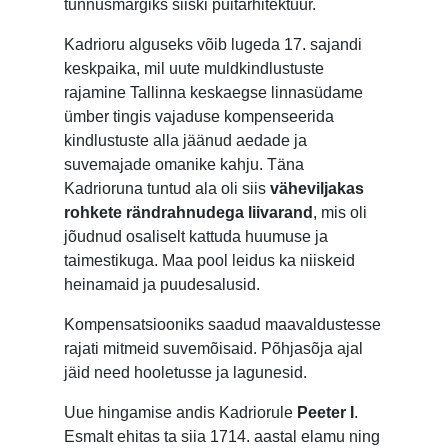
tunnusmärgiks siiski puitarhitektuur.
Kadrioru alguseks võib lugeda 17. sajandi
keskpaika, mil uute muldkindlustuste
rajamine Tallinna keskaegse linnasüdame
ümber tingis vajaduse kompenseerida
kindlustuste alla jäänud aedade ja
suvemajade omanike kahju. Täna
Kadrioruna tuntud ala oli siis
väheviljakas
rohkete rändrahnudega liivarand
, mis oli
jõudnud osaliselt kattuda huumuse ja
taimestikuga. Maa pool leidus ka niiskeid
heinamaid ja puudesalusid.
Kompensatsiooniks saadud maavaldustesse
rajati mitmeid suvemõisaid. Põhjasõja ajal
jäid need hooletusse ja lagunesid.
Uue hingamise andis Kadriorule
Peeter I
.
Esmalt ehitas ta siia 1714. aastal elamu ning