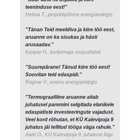
teeninduse eest!"
Helina T., projektipõhine energiamärgis
"Tänan Teid meeldiva ja kiire töö eest,
aruanne on ka sisukas ja hästi
arusaadav."
Kaspar H., kortermaja soojusfotod
"Suurepärane! Tänud kiire töö eest!
Soovitan teid edaspidi."
Ragnar V., eramu energiamärgis
"Termograafiline aruanne aitab
juhatusel paremini selgitada elanikele
edaspidiste investeeringute vajadust.
Veel kord rõhutan, et KÜ Kalevipoja 9
juhatus jäi tellitud tööga väga rahule."
Aare O., KÜ Kalevipoja 9, juhatuse liige