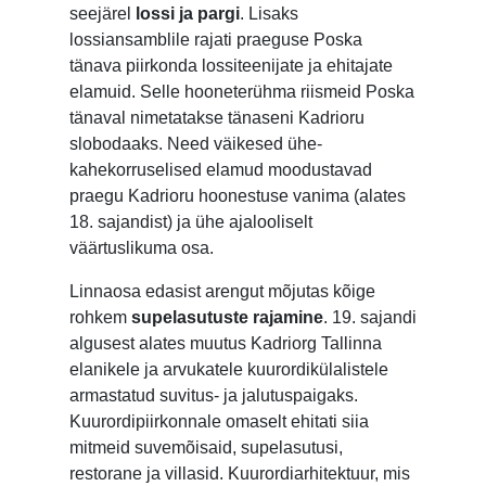
seejärel
lossi ja pargi
. Lisaks
lossiansamblile rajati praeguse Poska
tänava piirkonda lossiteenijate ja ehitajate
elamuid. Selle hooneterühma riismeid Poska
tänaval nimetatakse tänaseni Kadrioru
slobodaaks. Need väikesed ühe-
kahekorruselised elamud moodustavad
praegu Kadrioru hoonestuse vanima (alates
18. sajandist) ja ühe ajalooliselt
väärtuslikuma osa.
Linnaosa edasist arengut mõjutas kõige
rohkem
supelasutuste rajamine
. 19. sajandi
algusest alates muutus Kadriorg Tallinna
elanikele ja arvukatele kuurordikülalistele
armastatud suvitus- ja jalutuspaigaks.
Kuurordipiirkonnale omaselt ehitati siia
mitmeid suvemõisaid, supelasutusi,
restorane ja villasid. Kuurordiarhitektuur, mis