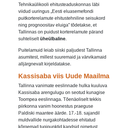
Tehnikaülikooli ehitusteaduskonnas läbi
viidud uuringus „Eesti eluasemefondi
puitkorterelamute ehitustehniline seisukord
ning prognoositav eluiga” tõdetakse, et
Tallinnas on puidust korterelamute pärand
suhteliselt
üheülbaline
.
Puitelamuid leiab siiski paljudest Tallinna
asumitest, millest suuremaid ja värvikamaid
alljärgnevalt kirjeldatakse.
Kassisaba viis Uude Maailma
Tallinna vanimate eeslinnade hulka kuuluva
Kassisaba arengulugu on seotud kunagise
Toompea eeslinnaga. Tõenäoliselt tekkis
piirkonna vanim hoonestus praeguse
Paldiski maantee äärde. 17.-18. sajandil
muldvallide nurgakohtadesse ehitatud
kõrgemad tugipunktid kandsid nimetust