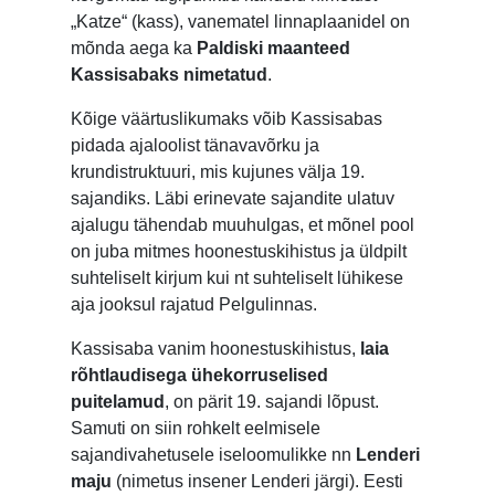
„Katze“ (kass), vanematel linnaplaanidel on
mõnda aega ka
Paldiski maanteed
Kassisabaks nimetatud
.
Kõige väärtuslikumaks võib Kassisabas
pidada ajaloolist tänavavõrku ja
krundistruktuuri, mis kujunes välja 19.
sajandiks. Läbi erinevate sajandite ulatuv
ajalugu tähendab muuhulgas, et mõnel pool
on juba mitmes hoonestuskihistus ja üldpilt
suhteliselt kirjum kui nt suhteliselt lühikese
aja jooksul rajatud Pelgulinnas.
Kassisaba vanim hoonestuskihistus,
laia
rõhtlaudisega ühekorruselised
puitelamud
, on pärit 19. sajandi lõpust.
Samuti on siin rohkelt eelmisele
sajandivahetusele iseloomulikke nn
Lenderi
maju
(nimetus insener Lenderi järgi). Eesti