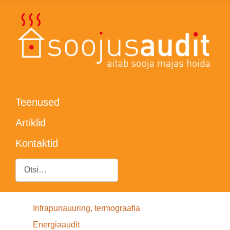
Teenused
Artiklid
Kontaktid
Otsing
Infrapunauuring, termograafia
Energiaaudit