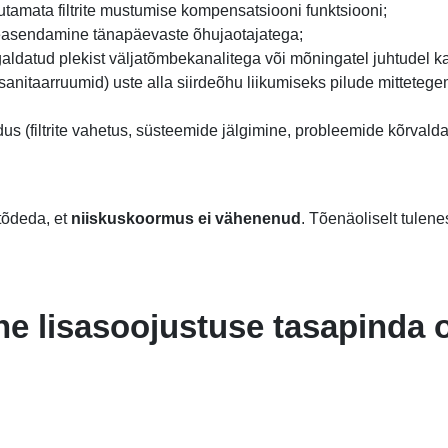
utamata filtrite mustumise kompensatsiooni funktsiooni;
teasendamine tänapäevaste õhujaotajatega;
ldatud plekist väljatõmbekanalitega või mõningatel juhtudel k
nitaarruumid) uste alla siirdeõhu liikumiseks pilude mittetege
s (filtrite vahetus, süsteemide jälgimine, probleemide kõrvald
 tõdeda, et
niiskuskoormus ei vähenenud
. Tõenäoliselt tulen
e lisasoojustuse tasapinda 