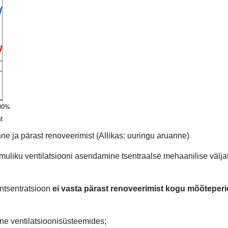
e ja pärast renoveerimist (Allikas: uuringu aruanne)
loomuliku ventilatsiooni asendamine tsentraalse mehaanilise väl
ntsentratsioon
ei vasta pärast renoveerimist kogu mõõteperi
e ventilatsioonisüsteemides;