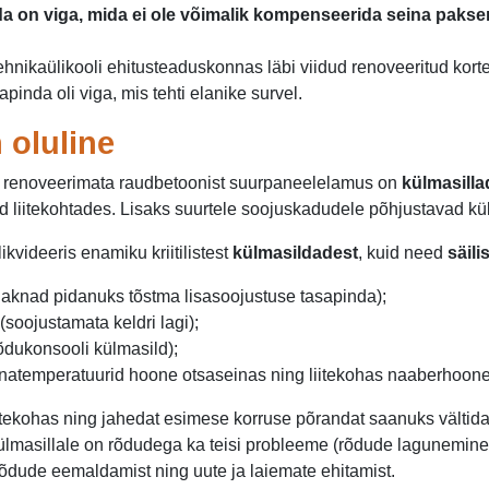
a on viga, mida ei ole võimalik kompenseerida seina paks
Tehnikaülikooli ehitusteaduskonnas läbi viidud renoveeritud kor
pinda oli viga, mis tehti elanike survel.
 oluline
et renoveerimata raudbetoonist suurpaneelelamus on
külmasilla
d liitekohtades. Lisaks suurtele soojuskadudele põhjustavad kü
kvideeris enamiku kriitilistest
külmasildadest
, kuid need
säili
s, aknad pidanuks tõstma lisasoojustuse tasapinda);
(soojustamata keldri lagi);
 rõdukonsooli külmasild);
innatemperatuurid hoone otsaseinas ning liitekohas naaberhoon
itekohas ning jahedat esimese korruse põrandat saanuks vältida 
s külmasillale on rõdudega ka teisi probleeme (rõdude lagunemine
rõdude eemaldamist ning uute ja laiemate ehitamist.