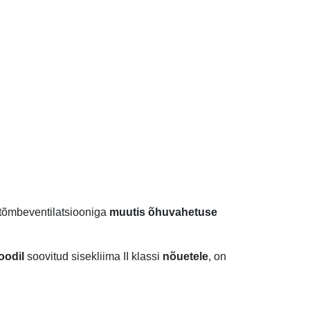
jatõmbeventilatsiooniga
muutis õhuvahetuse
oodil
soovitud sisekliima II klassi
nõuetele
, on