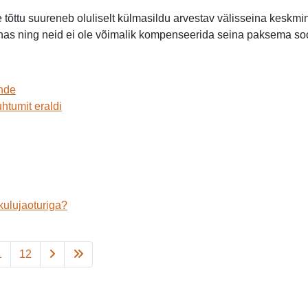
 tõttu suureneb oluliselt külmasildu arvestav välisseina kesk
ohas ning neid ei ole võimalik kompenseerida seina paksema so
unde
htumit eraldi
kulujaoturiga?
1
12