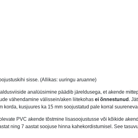
justuskihi sisse. (Allikas: uuringu aruanne)
aldusviiside analüüsimine päädib järeldusega, et akende mittep
ude vähendamine välissein/aken liitekohas
ei õnnestunud
. Jä
olm korda, kusjuures ka 15 mm soojustatud pale korral suurenev
evate PVC akende tõstmine lisasoojustusse või kõikide akend
stat ning 7 aastat soojuse hinna kahekordistumisel. See tasuv