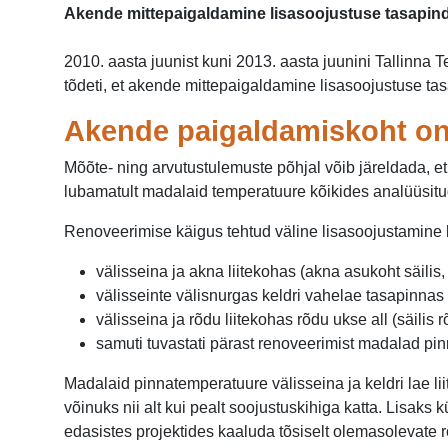
Akende mittepaigaldamine lisasoojustuse tasapind
2010. aasta juunist kuni 2013. aasta juunini Tallinna 
tõdeti, et akende mittepaigaldamine lisasoojustuse tasa
Akende paigaldamiskoht on
Mõõte- ning arvutustulemuste põhjal võib järeldada, 
lubamatult madalaid temperatuure kõikides analüüsitu
Renoveerimise käigus tehtud väline lisasoojustamine li
välisseina ja akna liitekohas (akna asukoht säili
välisseinte välisnurgas keldri vahelae tasapinnas 
välisseina ja rõdu liitekohas rõdu ukse all (säilis
samuti tuvastati pärast renoveerimist madalad p
Madalaid pinnatemperatuure välisseina ja keldri lae li
võinuks nii alt kui pealt soojustuskihiga katta. Lisak
edasistes projektides kaaluda tõsiselt olemasolevate 