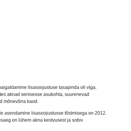
aigaldamine lisasoojustuse tasapinda oli viga.
ttes aknad senisesse asukohta, suurenevad
ad mõnevõrra kaod.
e asendamine lisasoojustusse tõstmisega on 2012.
usaeg on lühem akna kestvusest ja sobiv