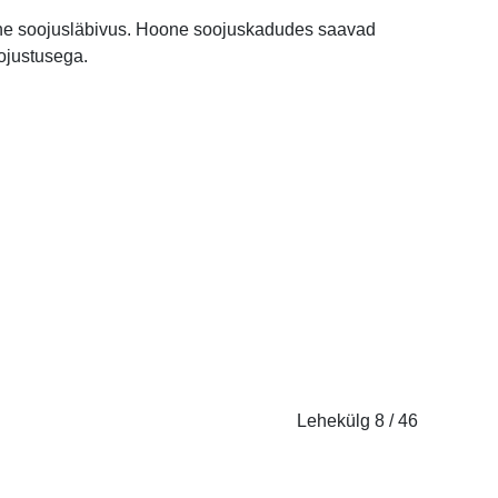
mine soojusläbivus. Hoone soojuskadudes saavad
ojustusega.
Lehekülg 8 / 46