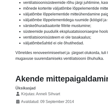
ventilatsioonisüsteemide rõhu järgi juhtimine, kas
mõnede korterite väljatõmbe lõppelementide mit
väljatõmbe lõppelementide mitteühendamine paiga
väljatõmbe lõppelementidega ruumide (köögid ja sa
värskeõhuradiaatorite filtrite mustumine;
süsteemide puudulik ekspluatatsiooniaegne hooldu
ventilatsioonisüsteem ei ole tasakaalus;
väljatõmbešahtid ei ole õhutihedad.
Võrreldes renoveerimiseelset ja -järgset olukorda, tuli
mugavuse suurendamiseks ventilatsiooni õhuhulka.
Akende mittepaigaldamin
Üksikasjad
Kirjutas:
Anneli Sihvart
Avaldatud: 09 September 2014