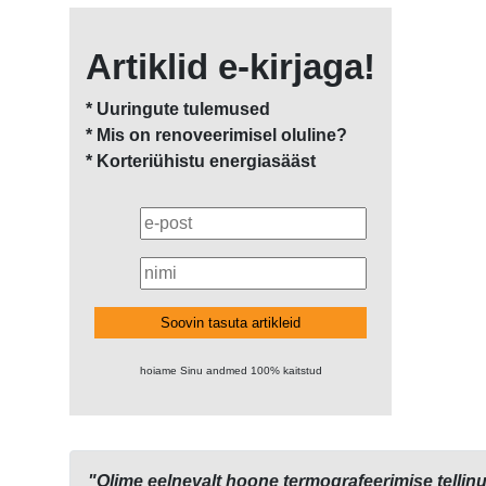
Artiklid e-kirjaga!
* Uuringute tulemused
* Mis on renoveerimisel oluline?
* Korteriühistu energiasääst
Soovin tasuta artikleid
hoiame Sinu andmed 100% kaitstud
"Olime eelnevalt hoone termografeerimise tellinu