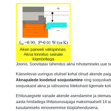
Joonis. Soovitatav lahendus akna nihutamiseks uue soo
Käesolevas uuringus olulisel kohal olnud akende paig
Aknapalede loodetud soojustamine
ning soojuskad
soojuskaod akna ja välisseina liitekohast ligemale k
Ehitusaegsete vanade akende asendamine ja olemasol
aasta hindadega lihttasuvusajaga maksimaalselt 14 aa
kasutamiseks renoveerimise tüüplahendusena.