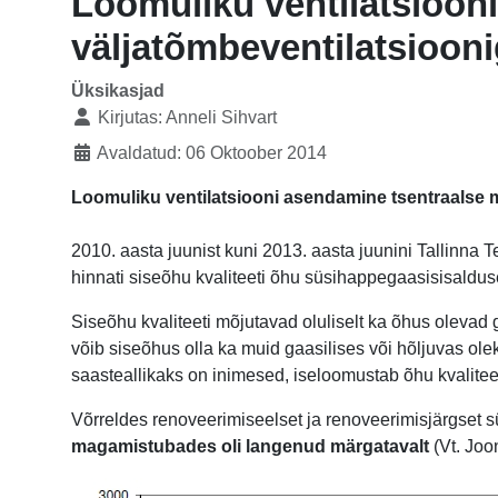
Loomuliku ventilatsioon
väljatõmbeventilatsioonig
Üksikasjad
Kirjutas:
Anneli Sihvart
Avaldatud: 06 Oktoober 2014
Loomuliku ventilatsiooni asendamine tsentraalse m
2010. aasta juunist kuni 2013. aasta juunini Tallinna 
hinnati siseõhu kvaliteeti õhu süsihappegaasisisaldus
Siseõhu kvaliteeti mõjutavad oluliselt ka õhus oleva
võib siseõhus olla ka muid gaasilises või hõljuvas ol
saasteallikaks on inimesed, iseloomustab õhu kvalite
Võrreldes renoveerimiseelset ja renoveerimisjärgset s
magamistubades oli langenud märgatavalt
(Vt. Joon