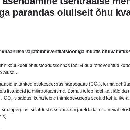
i asendamine tsentraalse meh
a parandas oluliselt õhu kval
ehaanilise väljatõmbeventilatsiooniga muutis õhuvahetuse 
Tehnikaülikooli ehitusteaduskonnas läbi viidud renoveeritud kor
e alusel.
d gaasid ja tahked osakesed: süsihappegaas (CO
), formaldehüüd
2
ekus lisandeid ja mikroorganisme. Samuti tuleb hoolikalt jälgid
eti CO
-sisaldus, kuna teiste inimtegevusega seotud kahjulike 
2
üsihappegaasi sisaldust siseõhus sai järeldada, et ainevahetus
is).