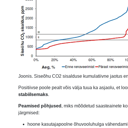
Joonis. Siseõhu CO2 sisalduse kumulatiivne jaotus enn
Positiivse poole pealt võis välja tuua ka asjaolu, et 
stabiilsemaks
.
Peamised põhjused
, miks mõõdetud saasteainete ko
järgmised:
hoone kasutajapoolne õhuvooluhulga vähendamin