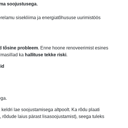
ema soojustusega.
terelamu sisekliima ja energiatõhususe uurimistöös
d tõsine probleem
. Enne hoone renoveerimist esines
lmasillad ka
hallituse tekke riski
.
sid
ega.
keldri lae soojustamisega altpoolt. Ka rõdu plaati
, rõdude laius pärast lisasoojustamist), seega tuleks