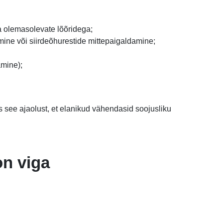
a olemasolevate lõõridega;
mine või siirdeõhurestide mittepaigaldamine;
amine);
es see ajaolust, et elanikud vähendasid soojusliku
on viga