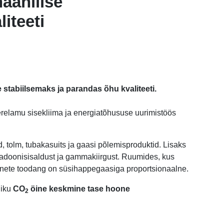
aanilise
iteeti
stabiilsemaks ja parandas õhu kvaliteeti.
terelamu sisekliima ja energiatõhususe uurimistöös
, tolm, tubakasuits ja gaasi põlemisproduktid. Lisaks
a radoonisisaldust ja gammakiirgust. Ruumides, kus
ainete toodang on süsihappegaasiga proportsionaalne.
liku
CO
öine keskmine tase hoone
2