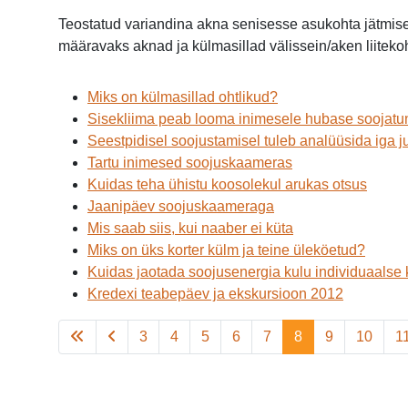
Teostatud variandina akna senisesse asukohta jätmise
määravaks aknad ja külmasillad välissein/aken liitek
Miks on külmasillad ohtlikud?
Sisekliima peab looma inimesele hubase soojat
Seestpidisel soojustamisel tuleb analüüsida iga ju
Tartu inimesed soojuskaameras
Kuidas teha ühistu koosolekul arukas otsus
Jaanipäev soojuskaameraga
Mis saab siis, kui naaber ei küta
Miks on üks korter külm ja teine üleköetud?
Kuidas jaotada soojusenergia kulu individuaalse 
Kredexi teabepäev ja ekskursioon 2012
3
4
5
6
7
8
9
10
1