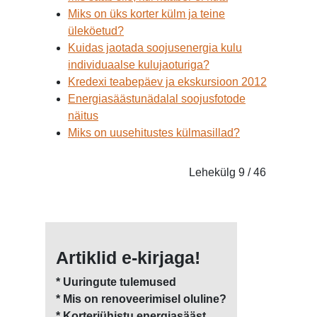
Miks on üks korter külm ja teine
üleköetud?
Kuidas jaotada soojusenergia kulu
individuaalse kulujaoturiga?
Kredexi teabepäev ja ekskursioon 2012
Energiasäästunädalal soojusfotode
näitus
Miks on uusehitustes külmasillad?
Lehekülg 9 / 46
Artiklid e-kirjaga!
* Uuringute tulemused
* Mis on renoveerimisel oluline?
* Korteriühistu energiasääst