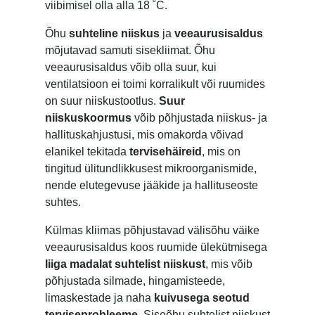
viibimisel olla alla 18
˚
C.
Õhu
suhteline niiskus
ja
veeaurusisaldus
mõjutavad samuti sisekliimat. Õhu
veeaurusisaldus võib olla suur, kui
ventilatsioon ei toimi korralikult või ruumides
on suur niiskustootlus.
Suur
niiskuskoormus
võib põhjustada niiskus- ja
hallituskahjustusi, mis omakorda võivad
elanikel tekitada
tervisehäireid
, mis on
tingitud ülitundlikkusest mikroorganismide,
nende elutegevuse jääkide ja hallituseoste
suhtes.
Külmas kliimas põhjustavad välisõhu väike
veeaurusisaldus koos ruumide ülekütmisega
liiga madalat suhtelist niiskust
, mis võib
põhjustada silmade, hingamisteede,
limaskestade ja naha
kuivusega seotud
terviseprobleeme
. Siseõhu suhtelist niiskust