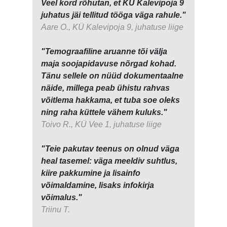
Veel kord rõhutan, et KÜ Kalevipoja 9
juhatus jäi tellitud tööga väga rahule."
Aare O., KÜ Kalevipoja 9, juhatuse liige
"Temograafiline aruanne tõi välja
maja soojapidavuse nõrgad kohad.
Tänu sellele on nüüd dokumentaalne
näide, millega peab ühistu rahvas
võitlema hakkama, et tuba soe oleks
ning raha küttele vähem kuluks."
Toivo R., KÜ Vee 1, juhatuse liige
"Teie pakutav teenus on olnud väga
heal tasemel: väga meeldiv suhtlus,
kiire pakkumine ja lisainfo
võimaldamine, lisaks infokirja
võimalus."
Triinu T.