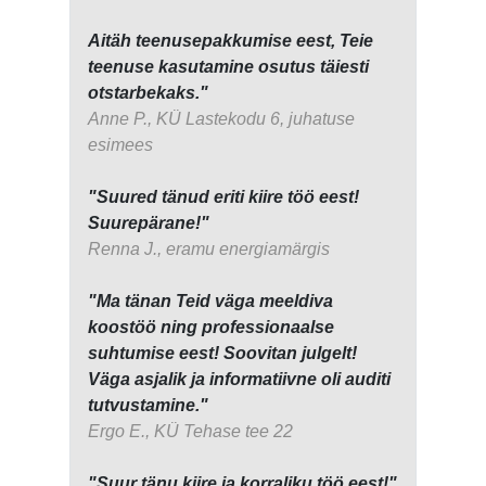
Aitäh teenusepakkumise eest, Teie
teenuse kasutamine osutus täiesti
otstarbekaks."
Anne P., KÜ Lastekodu 6, juhatuse
esimees
"Suured tänud eriti kiire töö eest!
Suurepärane!"
Renna J., eramu energiamärgis
"Ma tänan Teid väga meeldiva
koostöö ning professionaalse
suhtumise eest! Soovitan julgelt!
Väga asjalik ja informatiivne oli auditi
tutvustamine."
Ergo E., KÜ Tehase tee 22
"Suur tänu kiire ja korraliku töö eest!"