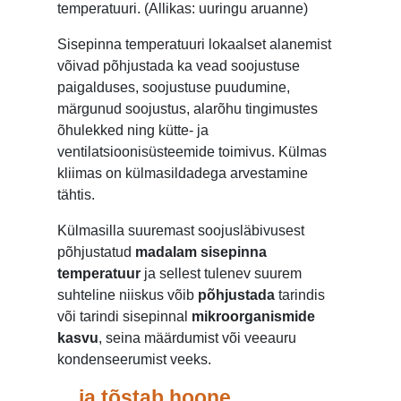
temperatuuri. (Allikas: uuringu aruanne)
Sisepinna temperatuuri lokaalset alanemist
võivad põhjustada ka vead soojustuse
paigalduses, soojustuse puudumine,
märgunud soojustus, alarõhu tingimustes
õhulekked ning kütte- ja
ventilatsioonisüsteemide toimivus. Külmas
kliimas on külmasildadega arvestamine
tähtis.
Külmasilla suuremast soojusläbivusest
põhjustatud
madalam sisepinna
temperatuur
ja sellest tulenev suurem
suhteline niiskus võib
põhjustada
tarindis
või tarindi sisepinnal
mikroorganismide
kasvu
, seina määrdumist või veeauru
kondenseerumist veeks.
... ja tõstab hoone