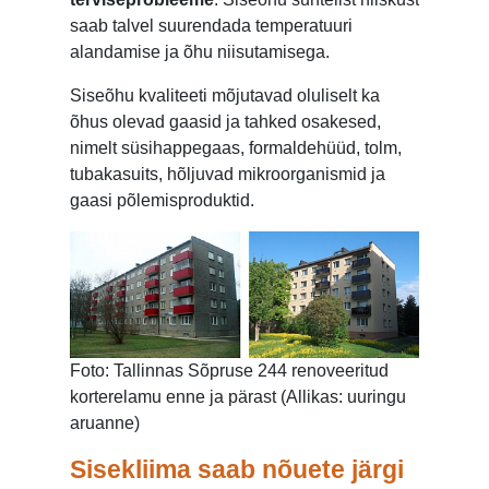
saab talvel suurendada temperatuuri
alandamise ja õhu niisutamisega.
Siseõhu kvaliteeti mõjutavad oluliselt ka
õhus olevad gaasid ja tahked osakesed,
nimelt süsihappegaas, formaldehüüd, tolm,
tubakasuits, hõljuvad mikroorganismid ja
gaasi põlemisproduktid.
Foto: Tallinnas Sõpruse 244 renoveeritud
korterelamu enne ja pärast (Allikas: uuringu
aruanne)
Sisekliima saab nõuete järgi