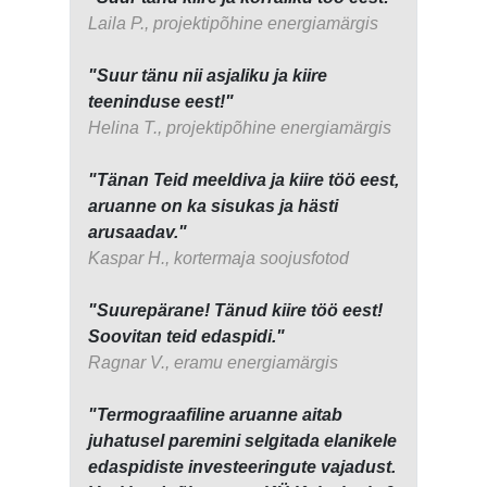
Laila P., projektipõhine energiamärgis
"Suur tänu nii asjaliku ja kiire
teeninduse eest!"
Helina T., projektipõhine energiamärgis
"Tänan Teid meeldiva ja kiire töö eest,
aruanne on ka sisukas ja hästi
arusaadav."
Kaspar H., kortermaja soojusfotod
"Suurepärane! Tänud kiire töö eest!
Soovitan teid edaspidi."
Ragnar V., eramu energiamärgis
"Termograafiline aruanne aitab
juhatusel paremini selgitada elanikele
edaspidiste investeeringute vajadust.