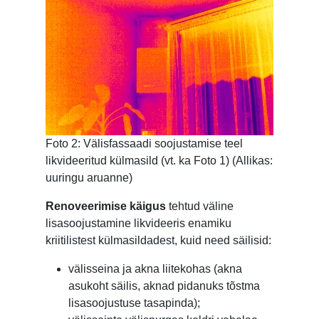
Foto 2: Välisfassaadi soojustamise teel
likvideeritud külmasild (vt. ka Foto 1) (Allikas:
uuringu aruanne)
Renoveerimise käigus
tehtud väline
lisasoojustamine likvideeris enamiku
kriitilistest külmasildadest, kuid need säilisid:
välisseina ja akna liitekohas (akna
asukoht säilis, aknad pidanuks tõstma
lisasoojustuse tasapinda);