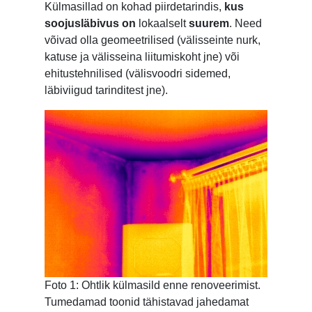
Külmasillad on kohad piirdetarindis,
kus
soojusläbivus on
lokaalselt
suurem
. Need
võivad olla geomeetrilised (välisseinte nurk,
katuse ja välisseina liitumiskoht jne) või
ehitustehnilised (välisvoodri sidemed,
läbiviigud tarinditest jne).
Foto 1: Ohtlik külmasild enne renoveerimist.
Tumedamad toonid tähistavad jahedamat