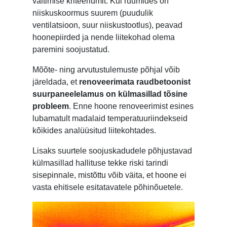
vältimise kriteeriumit. Kui ruumides on
niiskuskoormus suurem (puudulik
ventilatsioon, suur niiskustootlus), peavad
hoonepiirded ja nende liitekohad olema
paremini soojustatud.
Mõõte- ning arvutustulemuste põhjal võib
järeldada, et
renoveerimata raudbetoonist
suurpaneelelamus on külmasillad tõsine
probleem
. Enne hoone renoveerimist esines
lubamatult madalaid temperatuuriindekseid
kõikides analüüsitud liitekohtades.
Lisaks suurtele soojuskadudele põhjustavad
külmasillad hallituse tekke riski tarindi
sisepinnale, mistõttu võib väita, et hoone ei
vasta ehitisele esitatavatele põhinõuetele.