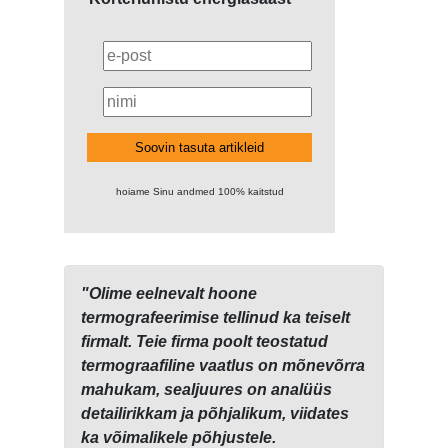
Soovin tasuta artikleid
hoiame Sinu andmed 100% kaitstud
"Olime eelnevalt hoone
termografeerimise tellinud ka teiselt
firmalt. Teie firma poolt teostatud
termograafiline vaatlus on mõnevõrra
mahukam, sealjuures on analüüs
detailirikkam ja põhjalikum, viidates
ka võimalikele põhjustele.