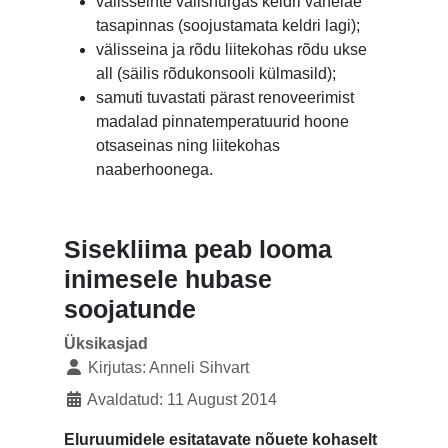
välisseinte välisnurgas keldri vahelae
tasapinnas (soojustamata keldri lagi);
välisseina ja rõdu liitekohas rõdu ukse
all (säilis rõdukonsooli külmasild);
samuti tuvastati pärast renoveerimist
madalad pinnatemperatuurid hoone
otsaseinas ning liitekohas
naaberhoonega.
Sisekliima peab looma
inimesele hubase
soojatunde
Üksikasjad
Kirjutas:
Anneli Sihvart
Avaldatud: 11 August 2014
Eluruumidele esitatavate nõuete kohaselt