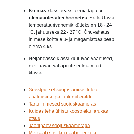
Kolmas
klass peaks olema tagatud
olemasolevates hoonetes
. Selle klassi
temperatuurivahemik kütteks on 18 - 24
˚
C, jahutuseks 22 - 27
˚
C. Õhuvahetus
inimese kohta elu- ja magamistoas peab
olema 4 l/s.
Neljandasse klassi kuuluvad väärtused,
mis jäävad väljapoole eelmainitud
klasse.
Seestpidisel soojustamisel tuleb
analüüsida iga juhtumit eraldi
Tartu inimesed soojuskaameras
Kuidas teha ühistu koosolekul arukas
otsus
Jaanipäev soojuskaameraga
Mis saab siis, kui naaber ei küta