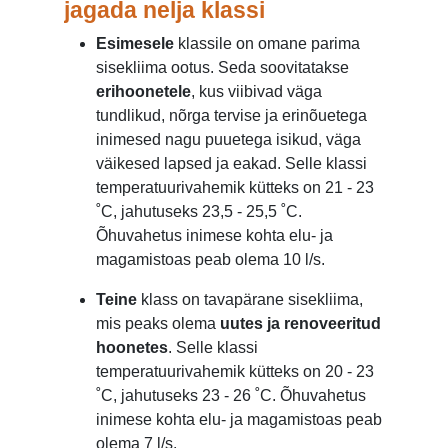
jagada nelja klassi
Esimesele
klassile on omane parima
sisekliima ootus. Seda soovitatakse
erihoonetele
, kus viibivad väga
tundlikud, nõrga tervise ja erinõuetega
inimesed nagu puuetega isikud, väga
väikesed lapsed ja eakad. Selle klassi
temperatuurivahemik kütteks on 21 - 23
˚
C, jahutuseks 23,5 - 25,5
˚
C.
Õhuvahetus inimese kohta elu- ja
magamistoas peab olema 10 l/s.
Teine
klass on tavapärane sisekliima,
mis peaks olema
uutes ja renoveeritud
hoonetes
. Selle klassi
temperatuurivahemik kütteks on 20 - 23
˚
C, jahutuseks 23 - 26
˚
C. Õhuvahetus
inimese kohta elu- ja magamistoas peab
olema 7 l/s.