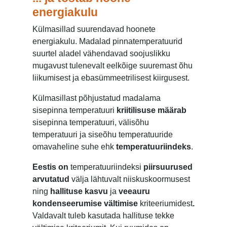
energiakulu
Külmasillad suurendavad hoonete
energiakulu. Madalad pinnatemperatuurid
suurtel aladel vähendavad soojuslikku
mugavust tulenevalt eelkõige suuremast õhu
liikumisest ja ebasümmeetrilisest kiirgusest.
Külmasillast põhjustatud madalama
sisepinna temperatuuri
kriitilisuse määrab
sisepinna temperatuuri, välisõhu
temperatuuri ja siseõhu temperatuuride
omavaheline suhe ehk
temperatuuriindeks
.
Eestis on
temperatuuriindeksi
piirsuurused
arvutatud
välja lähtuvalt niiskuskoormusest
ning
hallituse kasvu
ja
veeauru
kondenseerumise vältimise
kriteeriumidest
.
Valdavalt tuleb kasutada hallituse tekke