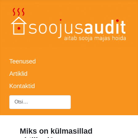
Teenused
Artiklid
Kontaktid
Otsing
Miks on külmasillad