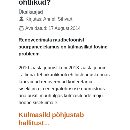
ohtlikud?
Üksikasjad
Kirjutas:
Anneli Sihvart
Avaldatud: 17 August 2014
Renoveerimata raudbetoonist
suurpaneelelamus on külmasillad tõsine
probleem.
2010. aasta juunist kuni 2013. aasta juunini
Tallinna Tehnikaülikooli ehitusteaduskonnas
läbi viidud renoveeritud korterelamu
sisekliima ja energiatõhususe uurimistöös
analüüsiti muuhulgas külmasildade mõju
hoone sisekliimale.
Külmasild põhjustab
hallitust...