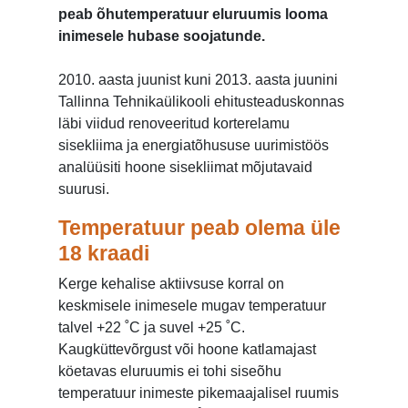
peab õhutemperatuur eluruumis looma
inimesele hubase soojatunde.
2010. aasta juunist kuni 2013. aasta juunini
Tallinna Tehnikaülikooli ehitusteaduskonnas
läbi viidud renoveeritud korterelamu
sisekliima ja energiatõhususe uurimistöös
analüüsiti hoone sisekliimat mõjutavaid
suurusi.
Temperatuur peab olema üle
18 kraadi
Kerge kehalise aktiivsuse korral on
keskmisele inimesele mugav temperatuur
talvel +22
˚
C ja suvel +25
˚
C.
Kaugküttevõrgust või hoone katlamajast
köetavas eluruumis ei tohi siseõhu
temperatuur inimeste pikemaajalisel ruumis