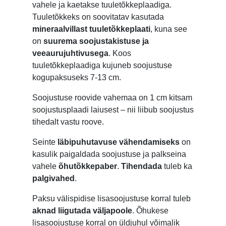
vahele ja kaetakse tuuletõkkeplaadiga.
Tuuletõkkeks on soovitatav kasutada
mineraalvillast tuuletõkkeplaati
, kuna see
on
suurema soojustakistuse ja
veeaurujuhtivusega
. Koos
tuuletõkkeplaadiga kujuneb soojustuse
kogupaksuseks 7-13 cm.
Soojustuse roovide vahemaa on 1 cm kitsam
soojustusplaadi laiusest – nii liibub soojustus
tihedalt vastu roove.
Seinte
läbipuhutavuse vähendamiseks
on
kasulik paigaldada soojustuse ja palkseina
vahele
õhutõkkepaber
.
Tihendada
tuleb ka
palgivahed
.
Paksu välispidise lisasoojustuse korral tuleb
aknad liigutada väljapoole
. Õhukese
lisasoojustuse korral on üldjuhul võimalik