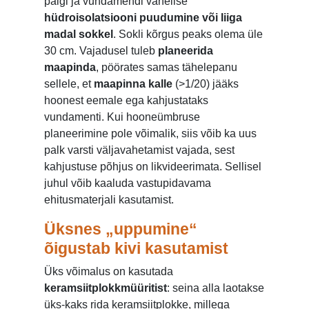
palgi ja vundamendi vahelise
hüdroisolatsiooni puudumine või liiga
madal sokkel
. Sokli kõrgus peaks olema üle
30 cm. Vajadusel tuleb
planeerida
maapinda
, pöörates samas tähelepanu
sellele, et
maapinna kalle
(>1/20) jääks
hoonest eemale ega kahjustataks
vundamenti. Kui hooneümbruse
planeerimine pole võimalik, siis võib ka uus
palk varsti väljavahetamist vajada, sest
kahjustuse põhjus on likvideerimata. Sellisel
juhul võib kaaluda vastupidavama
ehitusmaterjali kasutamist.
Üksnes „uppumine“
õigustab kivi kasutamist
Üks võimalus on kasutada
keramsiitplokkmüüritist
: seina alla laotakse
üks-kaks rida keramsiitplokke, millega