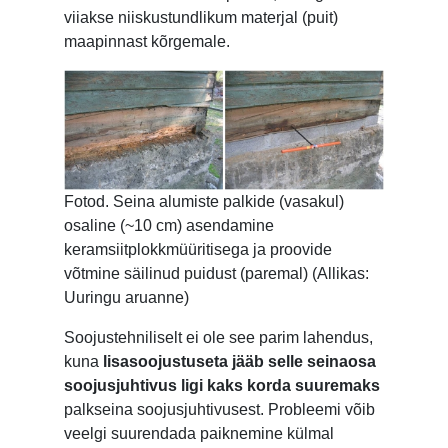
viiakse niiskustundlikum materjal (puit)
maapinnast kõrgemale.
Fotod. Seina alumiste palkide (vasakul)
osaline (~10 cm) asendamine
keramsiitplokkmüüritisega ja proovide
võtmine säilinud puidust (paremal) (Allikas:
Uuringu aruanne)
Soojustehniliselt ei ole see parim lahendus,
kuna
lisasoojustuseta jääb selle seinaosa
soojusjuhtivus ligi kaks korda suuremaks
palkseina soojusjuhtivusest. Probleemi võib
veelgi suurendada paiknemine külmal