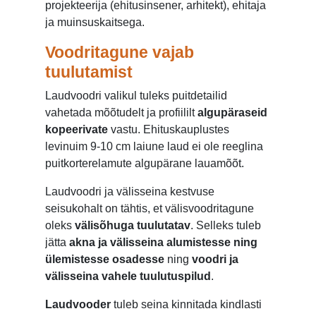
projekteerija (ehitusinsener, arhitekt), ehitaja
ja muinsuskaitsega.
Voodritagune vajab
tuulutamist
Laudvoodri valikul tuleks puitdetailid
vahetada mõõtudelt ja profiililt
algupäraseid
kopeerivate
vastu. Ehituskauplustes
levinuim 9-10 cm laiune laud ei ole reeglina
puitkorterelamute algupärane lauamõõt.
Laudvoodri ja välisseina kestvuse
seisukohalt on tähtis, et välisvoodritagune
oleks
välisõhuga tuulutatav
. Selleks tuleb
jätta
akna ja välisseina alumistesse ning
ülemistesse osadesse
ning
voodri ja
välisseina vahele tuulutuspilud
.
Laudvooder
tuleb seina kinnitada kindlasti