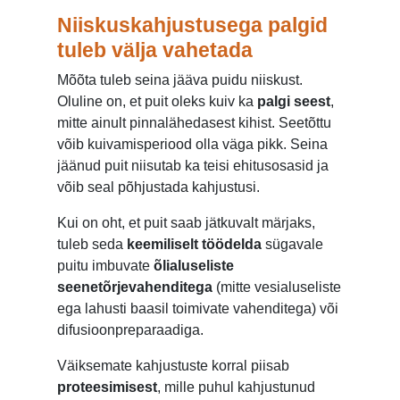
Niiskuskahjustusega palgid
tuleb välja vahetada
Mõõta tuleb seina jääva puidu niiskust.
Oluline on, et puit oleks kuiv ka
palgi seest
,
mitte ainult pinnalähedasest kihist. Seetõttu
võib kuivamisperiood olla väga pikk. Seina
jäänud puit niisutab ka teisi ehitusosasid ja
võib seal põhjustada kahjustusi.
Kui on oht, et puit saab jätkuvalt märjaks,
tuleb seda
keemiliselt töödelda
sügavale
puitu imbuvate
õlialuseliste
seenetõrjevahenditega
(mitte vesialuseliste
ega lahusti baasil toimivate vahenditega) või
difusioonpreparaadiga.
Väiksemate kahjustuste korral piisab
proteesimisest
, mille puhul kahjustunud