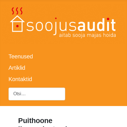
Teenused
Artiklid
Kontaktid
Otsing
Puithoone