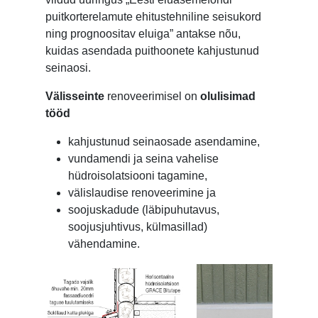
puitkorterelamute ehitustehniline seisukord
ning prognoositav eluiga” antakse nõu,
kuidas asendada puithoonete kahjustunud
seinaosi.
Välisseinte
renoveerimisel on
olulisimad
tööd
kahjustunud seinaosade asendamine,
vundamendi ja seina vahelise
hüdroisolatsiooni tagamine,
välislaudise renoveerimine ja
soojuskadude (läbipuhutavus,
soojusjuhtivus, külmasillad)
vähendamine.