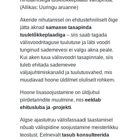
(Allikas: Uuringu aruanne)
Akende nihutamisel on ehitustehniliselt õige
jätta aknad
samasse tasapinda
tuuletõkkeplaadiga
– siis saab tagada
välisvoodritaguse tuulutuse ja läbi voodri
tunginud sademevesi ei valgu akna peale.
Kui aken tuua välisvoodri tasapinnale, siis
tuleb ehitada sademevee
väljajuhtimiskanalid ja tuulutusvahed, mis
muudavad hoone üldilmet oluliselt rohkem.
Hoone lisasoojustamine on üldjuhul
piirdetarindite muutmine, mis
eeldab
ehitusluba ja -projekti
.
Algse ajastutruu välisfassaadi taastamisel
nõuab välispidine soojustamine meisterlikku
teostust. Eelnevalt
tasub konsulteerida