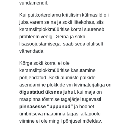
vundamendil.
Kui puitkorterelamu kriitilisim külmasild oli
juba varem seina ja sokli liitekohas, siis
keramsiitplokkmüüritise korral suureneb
probleem veelgi. Seina ja sokli
lisasoojustamisega saab seda oluliselt
vähendada.
Kõrge sokli korral ei ole
keramsiitplokkmüüritise kasutamine
põhjendatud. Sokli alumiste palkide
asendamine plokkide vm kivimaterjaliga on
õigustatud üksnes juhul
, kui maja on
maapinna tõstmise tagajärjel tugevasti
pinnasesse “uppunud”
ja hoonet
ümbritseva maapinna tagasi allapoole
viimine ei ole mingil põhjusel mõeldav.