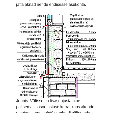
jätta aknad nende endisesse asukohta.
Joonis. Välisseina lisasoojustamine
paksema lisasoojustuse korral koos akende
nihutamisega tuuletõkkeplaadi välispinda.