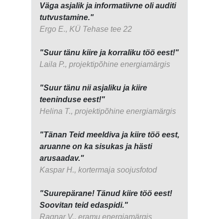
Väga asjalik ja informatiivne oli auditi
tutvustamine."
Ergo E., KÜ Tehase tee 22
"Suur tänu kiire ja korraliku töö eest!"
Laila P., projektipõhine energiamärgis
"Suur tänu nii asjaliku ja kiire
teeninduse eest!"
Helina T., projektipõhine energiamärgis
"Tänan Teid meeldiva ja kiire töö eest,
aruanne on ka sisukas ja hästi
arusaadav."
Kaspar H., kortermaja soojusfotod
"Suurepärane! Tänud kiire töö eest!
Soovitan teid edaspidi."
Ragnar V., eramu energiamärgis