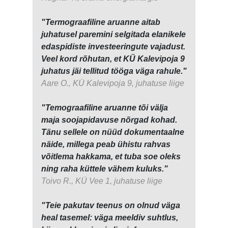
"Termograafiline aruanne aitab
juhatusel paremini selgitada elanikele
edaspidiste investeeringute vajadust.
Veel kord rõhutan, et KÜ Kalevipoja 9
juhatus jäi tellitud tööga väga rahule."
Aare O., KÜ Kalevipoja 9, juhatuse liige
"Temograafiline aruanne tõi välja
maja soojapidavuse nõrgad kohad.
Tänu sellele on nüüd dokumentaalne
näide, millega peab ühistu rahvas
võitlema hakkama, et tuba soe oleks
ning raha küttele vähem kuluks."
Toivo R., KÜ Vee 1, juhatuse liige
"Teie pakutav teenus on olnud väga
heal tasemel: väga meeldiv suhtlus,