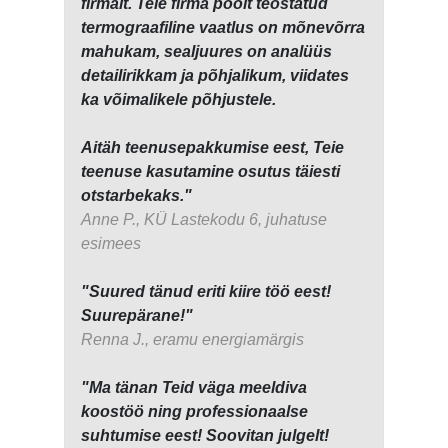
firmalt. Teie firma poolt teostatud
termograafiline vaatlus on mõnevõrra
mahukam, sealjuures on analüüs
detailirikkam ja põhjalikum, viidates
ka võimalikele põhjustele.
Aitäh teenusepakkumise eest, Teie
teenuse kasutamine osutus täiesti
otstarbekaks."
Anne P., KÜ Lastekodu 6, juhatuse
esimees
"Suured tänud eriti kiire töö eest!
Suurepärane!"
Renna J., eramu energiamärgis
"Ma tänan Teid väga meeldiva
koostöö ning professionaalse
suhtumise eest! Soovitan julgelt!