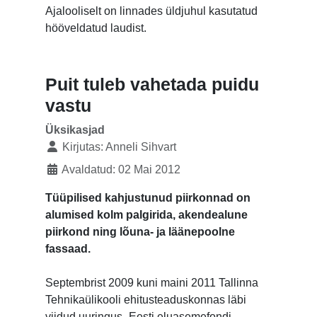
Ajalooliselt on linnades üldjuhul kasutatud
hööveldatud laudist.
Puit tuleb vahetada puidu
vastu
Üksikasjad
Kirjutas:
Anneli Sihvart
Avaldatud: 02 Mai 2012
Tüüpilised kahjustunud piirkonnad on
alumised kolm palgirida, akendealune
piirkond ning lõuna- ja läänepoolne
fassaad.
Septembrist 2009 kuni maini 2011 Tallinna
Tehnikaülikooli ehitusteaduskonnas läbi
viidud uuringus „Eesti eluasemefondi