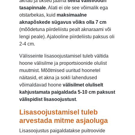
aknad ja uksed jääma
seina välisvoodri
tasapinnale
. Alati ei ole see võimalik ega
otstarbekas, kuid
maksimaalne
aknapõskede sügavus võiks olla 7 cm
(mõõdetuna piirdeliistu pealt aknaraami või
lengi peale). Ajalooline piirdeliistu paksus oli
2-4 cm.
Välisseinte lisasoojustamisel tuleb vältida
hoone välisilme ja proportsioonide olulist
muutmist. Mõõtmised uuritud hoonetel
näitasid, et akna ja sokli lahendused
võimaldavad hoone
välisilmet oluliselt
kahjustamata paigaldada 5-10 cm paksust
välispidist lisasoojustust
.
Lisasoojustamisel tuleb
arvestada mitme asjaoluga
Lisasoojustus paigaldatakse puitroovide