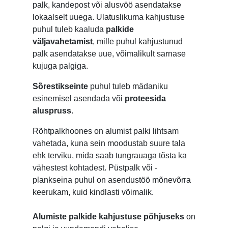
palk, kandepost või alusvöö asendatakse
lokaalselt uuega. Ulatuslikuma kahjustuse
puhul tuleb kaaluda
palkide
väljavahetamist
, mille puhul kahjustunud
palk asendatakse uue, võimalikult sarnase
kujuga palgiga.
Sõrestikseinte
puhul tuleb mädaniku
esinemisel asendada või
proteesida
aluspruss
.
Rõhtpalkhoones on alumist palki lihtsam
vahetada, kuna sein moodustab suure tala
ehk terviku, mida saab tungrauaga tõsta ka
vähestest kohtadest. Püstpalk või -
plankseina puhul on asendustöö mõnevõrra
keerukam, kuid kindlasti võimalik.
Alumiste palkide kahjustuse põhjuseks
on