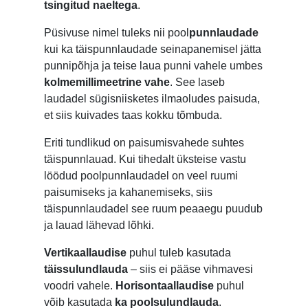
tsingitud naeltega
.
Püsivuse nimel tuleks nii pool
punnlaudade
kui ka täispunnlaudade seinapanemisel jätta
punnipõhja ja teise laua punni vahele umbes
kolmemillimeetrine vahe
. See laseb
laudadel sügisniisketes ilmaoludes paisuda,
et siis kuivades taas kokku tõmbuda.
Eriti tundlikud on paisumisvahede suhtes
täispunnlauad. Kui tihedalt üksteise vastu
löödud poolpunnlaudadel on veel ruumi
paisumiseks ja kahanemiseks, siis
täispunnlaudadel see ruum peaaegu puudub
ja lauad lähevad lõhki.
Vertikaallaudise
puhul tuleb kasutada
täissulundlauda
– siis ei pääse vihmavesi
voodri vahele.
Horisontaallaudise
puhul
võib kasutada
ka poolsulundlauda
.