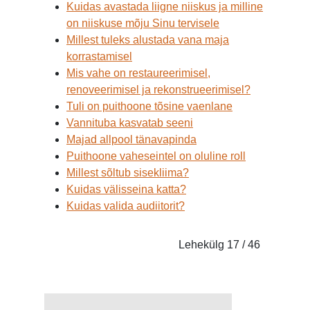
Kuidas avastada liigne niiskus ja milline
on niiskuse mõju Sinu tervisele
Millest tuleks alustada vana maja
korrastamisel
Mis vahe on restaureerimisel,
renoveerimisel ja rekonstrueerimisel?
Tuli on puithoone tõsine vaenlane
Vannituba kasvatab seeni
Majad allpool tänavapinda
Puithoone vaheseintel on oluline roll
Millest sõltub sisekliima?
Kuidas välisseina katta?
Kuidas valida audiitorit?
Lehekülg 17 / 46