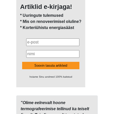
Artiklid e-kirjaga!
* Uuringute tulemused
* Mis on renoveerimisel oluline?
* Korteriühistu energiasääst
Soovin tasuta artikleid
hoiame Sinu andmed 100% kaitstud
"Olime eelnevalt hoone
termografeerimise tellinud ka teiselt