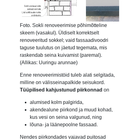
Foto. Sokli renoveerimise põhimõtteline
skeem (vasakul). Üldiselt korrektselt
renoveeritud sokkel; vaid fassaadivoodri
taguse tuulutus on jäetud tegemata, mis
raskendab seina kuivamist (paremal).
(Allikas: Uuringu arunnae)
Enne renoveerimistöid tuleb alati selgitada,
milline on välisseinapalkide seisukord.
Tüüpilised kahjustunud piirkonnad
on
alumised kolm palgirida,
akendealune piirkond ja muud kohad,
kus vesi on seina valgunud, ning
lõuna- ja läänepoolne fassaad.
Nendes piirkondades vajavad puitosad