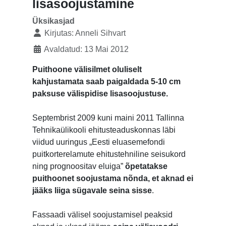
lisasoojustamine
Üksikasjad
Kirjutas:
Anneli Sihvart
Avaldatud: 13 Mai 2012
Puithoone välisilmet oluliselt
kahjustamata saab paigaldada 5-10 cm
paksuse välispidise lisasoojustuse.
Septembrist 2009 kuni maini 2011 Tallinna
Tehnikaülikooli ehitusteaduskonnas läbi
viidud uuringus „Eesti eluasemefondi
puitkorterelamute ehitustehniline seisukord
ning prognoositav eluiga”
õpetatakse
puithoonet soojustama nõnda, et aknad ei
jääks liiga sügavale seina sisse
.
Fassaadi välisel soojustamisel peaksid