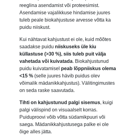
reeglina asendamist või proteesimist.
Asendamise vajalikkuse hindamise juures
tuleb peale biokahjustuse arvesse võtta ka
puidu niiskust.
Kui nähtavat kahjustust ei ole, kuid mõõtes
saadakse puidu
niiskuseks üle kiu
küllastuse (>30 %), siis tuleb puit välja
vahetada või kuivatada
. Biokahjustunud
puidu kuivatamisel
peab lõppniiskus olema
<15 %
(selle juures hävib puidus olev
võimalik mädanikkahjustus). Välitingimustes
on seda raske saavutada.
Tihti on kahjustunud palgi sisemus
, kuigi
palgi välispind on visuaalselt korras.
Puiduproovi võib võtta südamikpuuri või
saega. Mädanikkahjustusega palke ei ole
õige alles jätta.