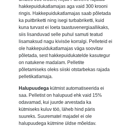
hakkepuidukatlamajas aga vaid 300 krooni
ringis. Hakkepuidukatlamajas saab põletada
ka puitbriketti ning isegi turbabriketti, kuid
kuna turvast ei loeta taastuvenergiaallikaks,
siis lisanduvad selle puhul samuti teatud
lisamaksud nagu kivisöe korralgi. Pelleteid ei
ole hakkepuidukatlamajas väga soovitav
põletada, sest hakkepuidukatelde kasutegur
on natukene madalam. Pelletite
põletamiseks oleks siiski otstarbekas rajada
pelletikatlamaja.
Halupuudega
kütmist automatiseerida ei
saa. Pelletist on halupuud ehk vaid 15%
odavamad, kui juurde arvestada ka
kütmiseks kuluv töö, läheb hind päris
suureks. Suurematel majadel ei ole
halupuudega kütmine üldse mõeldav.