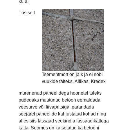
kulu.
Tõsiselt
Tsementmört on jäik ja ei sobi
vuukide täiteks. Allikas: Kredex
murenenud paneelidega hoonetel tuleks
pudedaks muutunud betoon eemaldada
veesurve või liivapritsiga, parandada
seejärel paneelide kahjustatud kohad ning
alles siis fassaad veekindla fassaadikattega
katta. Soomes on katsetatud ka betooni