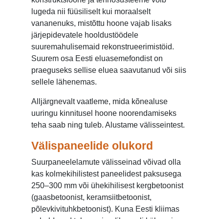
lugeda nii füüsiliselt kui moraalselt
vananenuks, mistõttu hoone vajab lisaks
järjepidevatele hooldustöödele
suuremahulisemaid rekonstrueerimistöid.
Suurem osa Eesti eluasemefondist on
praeguseks sellise eluea saavutanud või siis
sellele lähenemas.
Alljärgnevalt vaatleme, mida kõnealuse
uuringu kinnitusel hoone noorendamiseks
teha saab ning tuleb. Alustame välisseintest.
Välispaneelide olukord
Suurpaneelelamute välisseinad võivad olla
kas kolmekihilistest paneelidest paksusega
250–300 mm või ühekihilisest kergbetoonist
(gaasbetoonist, keramsiitbetoonist,
põlevkivituhkbetoonist). Kuna Eesti kliimas