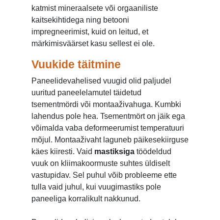
katmist mineraalsete või orgaaniliste
kaitsekihtidega ning betooni
impregneerimist, kuid on leitud, et
märkimisväärset kasu sellest ei ole.
Vuukide täitmine
Paneelidevahelised vuugid olid paljudel
uuritud paneelelamutel täidetud
tsementmördi või montaaživahuga. Kumbki
lahendus pole hea. Tsementmört on jäik ega
võimalda vaba deformeerumist temperatuuri
mõjul. Montaaživaht laguneb päikesekiirguse
käes kiiresti. Vaid
mastiksiga
töödeldud
vuuk on kliimakoormuste suhtes üldiselt
vastupidav. Sel puhul võib probleeme ette
tulla vaid juhul, kui vuugimastiks pole
paneeliga korralikult nakkunud.