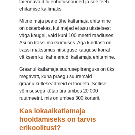
täiendavaid tuleohutusnõuded ja see teeb
ehitamise kallimaks.
Mitme maja peale ühe katlamaja ehitamine
on otstarbekas, kui majad ei asu üksteisest
väga kaugel, vaid kuni 100 meetri raadiuses.
Asi on trassi maksumuses. Aga kindlasti on
trassi maksumus niisuguse kauguse korral
väiksem kui kahe eraldi katlamaja ehitamine.
Graanulikatlamaja suurusepiiranguks on üks
megavatt, kuna praegu suuremaid
graanulkütteseadmeid ei toodeta. Sellise
võimsusega kütab ära umbes 20 000
ruutmeetrit, mis on umbes 300 korterit.
Kas lokaalkatlamaja
hooldamiseks on tarvis
erikoolitust?