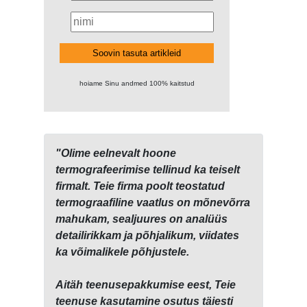
Soovin tasuta artikleid
hoiame Sinu andmed 100% kaitstud
"Olime eelnevalt hoone
termografeerimise tellinud ka teiselt
firmalt. Teie firma poolt teostatud
termograafiline vaatlus on mõnevõrra
mahukam, sealjuures on analüüs
detailirikkam ja põhjalikum, viidates
ka võimalikele põhjustele.
Aitäh teenusepakkumise eest, Teie
teenuse kasutamine osutus täiesti