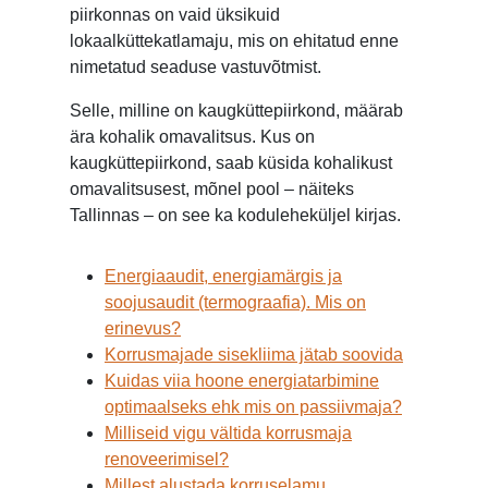
piirkonnas on vaid üksikuid
lokaalküttekatlamaju, mis on ehitatud enne
nimetatud seaduse vastuvõtmist.
Selle, milline on kaugküttepiirkond, määrab
ära kohalik omavalitsus. Kus on
kaugküttepiirkond, saab küsida kohalikust
omavalitsusest, mõnel pool – näiteks
Tallinnas – on see ka koduleheküljel kirjas.
Energiaaudit, energiamärgis ja
soojusaudit (termograafia). Mis on
erinevus?
Korrusmajade sisekliima jätab soovida
Kuidas viia hoone energiatarbimine
optimaalseks ehk mis on passiivmaja?
Milliseid vigu vältida korrusmaja
renoveerimisel?
Millest alustada korruselamu