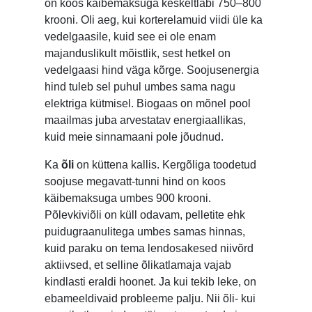
on koos käibemaksuga keskeltläbi 750–800
krooni. Oli aeg, kui korterelamuid viidi üle ka
vedelgaasile, kuid see ei ole enam
majanduslikult mõistlik, sest hetkel on
vedelgaasi hind väga kõrge. Soojusenergia
hind tuleb sel puhul umbes sama nagu
elektriga kütmisel. Biogaas on mõnel pool
maailmas juba arvestatav energiaallikas,
kuid meie sinnamaani pole jõudnud.
Ka
õli
on küttena kallis. Kergõliga toodetud
soojuse megavatt-tunni hind on koos
käibemaksuga umbes 900 krooni.
Põlevkiviõli on küll odavam, pelletite ehk
puidugraanulitega umbes samas hinnas,
kuid paraku on tema lendosakesed niivõrd
aktiivsed, et selline õlikatlamaja vajab
kindlasti eraldi hoonet. Ja kui tekib leke, on
ebameeldivaid probleeme palju. Nii õli- kui