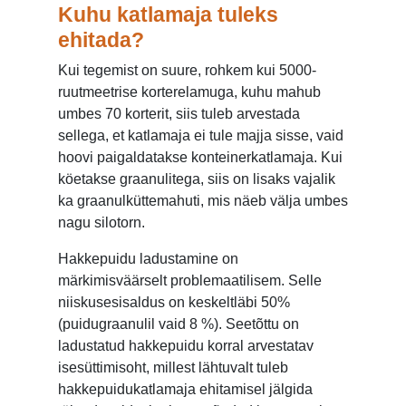
Kuhu katlamaja tuleks
ehitada?
Kui tegemist on suure, rohkem kui 5000-
ruutmeetrise korterelamuga, kuhu mahub
umbes 70 korterit, siis tuleb arvestada
sellega, et katlamaja ei tule majja sisse, vaid
hoovi paigaldatakse konteinerkatlamaja. Kui
köetakse graanulitega, siis on lisaks vajalik
ka graanulküttemahuti, mis näeb välja umbes
nagu silotorn.
Hakkepuidu ladustamine on
märkimisväärselt problemaatilisem. Selle
niiskusesisaldus on keskeltläbi 50%
(puidugraanulil vaid 8 %). Seetõttu on
ladustatud hakkepuidu korral arvestatav
isesüttimisoht, millest lähtuvalt tuleb
hakkepuidukatlamaja ehitamisel jälgida