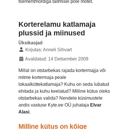
tsementmördiga täitmisel pole mõtet.
Korterelamu katlamaja
plussid ja miinused
Üksikasjad
Kirjutas:
Anneli Sihvart
Avaldatud: 14 Detsember 2009
Millal on otstarbekas rajada kortermajja või
mitme kortermaja peale
lokaalküttekatlamaja? Kuhu on seda lubatud
ehitada ja kuhu keelatud? Milline kütus oleks
otstarbekas valida? Nendele küsimustele
andis vastuse Kyte.ee OÜ juhataja
Elvar
Alasi
.
Milline kütus on kõige