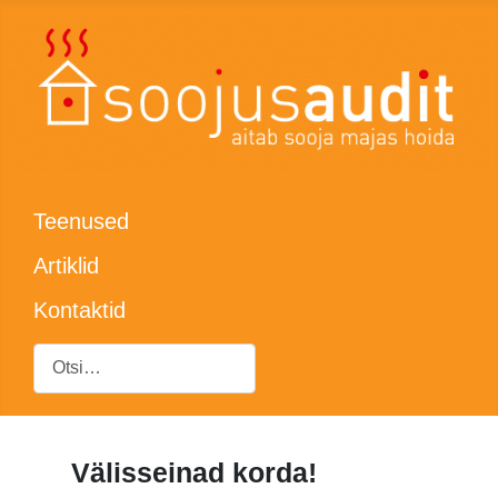
Teenused
Artiklid
Kontaktid
Otsing
Välisseinad korda!