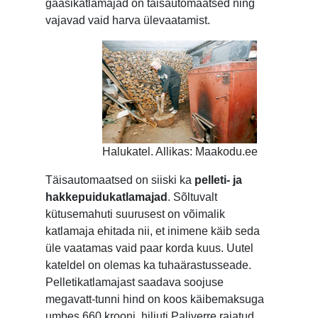
gaasikatlamajad on täisautomaatsed ning
vajavad vaid harva ülevaatamist.
Halukatel. Allikas: Maakodu.ee
Täisautomaatsed on siiski ka
pelleti- ja
hakkepuidukatlamajad
. Sõltuvalt
kütusemahuti suurusest on võimalik
katlamaja ehitada nii, et inimene käib seda
üle vaatamas vaid paar korda kuus. Uutel
kateldel on olemas ka tuhaärastusseade.
Pelletikatlamajast saadava soojuse
megavatt-tunni hind on koos käibemaksuga
umbes 660 krooni, hiljuti Paliverre rajatud