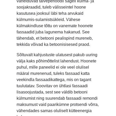
vahelduvad talveperioodil sageli külma- ja
soojakraadid, tuleb välisseintel hoone
kasutusea jooksul läbi teha arvukaid
külmumis-sulamistsükleid. Vähese
külmakindluse tõttu on vanemate hoonete
fassaadid juba lagunema hakanud. See
tähendab, et betooni pealispind mureneb,
tekkida võivad ka betoonisisesed praod.
Sõltuvalt kahjustuste ulatusest pakub uuring
välja kaks põhimõttelist lahendust. Hoonete
puhul, mille paneelid ei ole veel olulisel
määral murenenud, tuleks fassaad katta
veekindla fassaadikattega, mis on tagant
tuulutatav. Soovitav on ühtlasi fassaadi
lisasoojustada, sest see väldib betooni
külmumist ning suurendab fassaadi remondi
maksumust vaid paarikümne protsendi võrra,
vähendades samas oluliselt kütteenergia