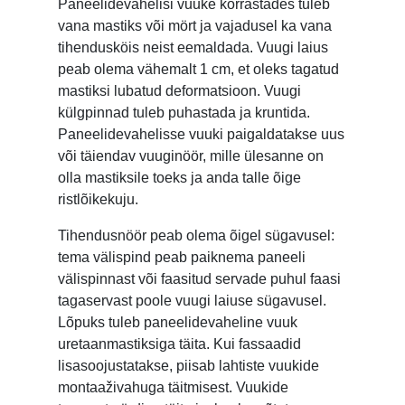
Paneelidevahelisi vuuke korrastades tuleb
vana mastiks või mört ja vajadusel ka vana
tihendusköis neist eemaldada. Vuugi laius
peab olema vähemalt 1 cm, et oleks tagatud
mastiksi lubatud deformatsioon. Vuugi
külgpinnad tuleb puhastada ja kruntida.
Paneelidevahelisse vuuki paigaldatakse uus
või täiendav vuuginöör, mille ülesanne on
olla mastiksile toeks ja anda talle õige
ristlõikekuju.
Tihendusnöör peab olema õigel sügavusel:
tema välispind peab paiknema paneeli
välispinnast või faasitud servade puhul faasi
tagaservast poole vuugi laiuse sügavusel.
Lõpuks tuleb paneelidevaheline vuuk
uretaanmastiksiga täita. Kui fassaadid
lisasoojustatakse, piisab lahtiste vuukide
montaaživahuga täitmisest. Vuukide