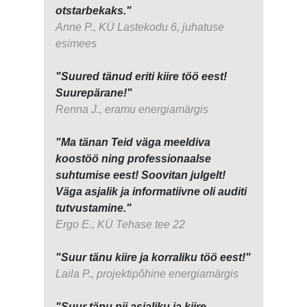
otstarbekaks."
Anne P., KÜ Lastekodu 6, juhatuse
esimees
"Suured tänud eriti kiire töö eest!
Suurepärane!"
Renna J., eramu energiamärgis
"Ma tänan Teid väga meeldiva
koostöö ning professionaalse
suhtumise eest! Soovitan julgelt!
Väga asjalik ja informatiivne oli auditi
tutvustamine."
Ergo E., KÜ Tehase tee 22
"Suur tänu kiire ja korraliku töö eest!"
Laila P., projektipõhine energiamärgis
"Suur tänu nii asjaliku ja kiire