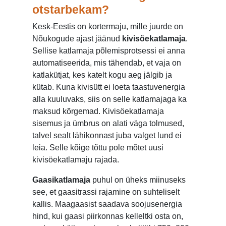
otstarbekam?
Kesk-Eestis on kortermaju, mille juurde on
Nõukogude ajast jäänud
kivisöekatlamaja
.
Sellise katlamaja põlemisprotsessi ei anna
automatiseerida, mis tähendab, et vaja on
katlakütjat, kes katelt kogu aeg jälgib ja
kütab. Kuna kivisütt ei loeta taastuvenergia
alla kuuluvaks, siis on selle katlamajaga ka
maksud kõrgemad. Kivisöekatlamaja
sisemus ja ümbrus on alati väga tolmused,
talvel sealt lähikonnast juba valget lund ei
leia. Selle kõige tõttu pole mõtet uusi
kivisöekatlamaju rajada.
Gaasikatlamaja
puhul on üheks miinuseks
see, et gaasitrassi rajamine on suhteliselt
kallis. Maagaasist saadava soojusenergia
hind, kui gaasi piirkonnas kelleltki osta on,