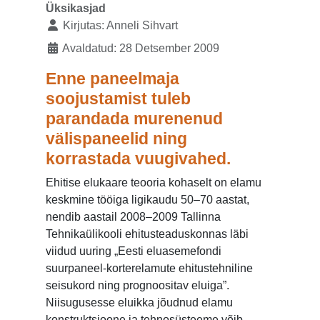
Üksikasjad
Kirjutas:
Anneli Sihvart
Avaldatud: 28 Detsember 2009
Enne paneelmaja
soojustamist tuleb
parandada murenenud
välispaneelid ning
korrastada vuugivahed.
Ehitise elukaare teooria kohaselt on elamu
keskmine tööiga ligikaudu 50–70 aastat,
nendib aastail 2008–2009 Tallinna
Tehnikaülikooli ehitusteaduskonnas läbi
viidud uuring „Eesti eluasemefondi
suurpaneel-korterelamute ehitustehniline
seisukord ning prognoositav eluiga”.
Niisugusesse eluikka jõudnud elamu
konstruktsioone ja tehnosüsteeme võib