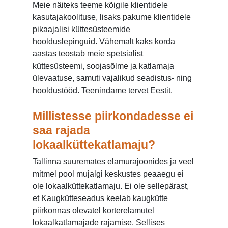
Meie näiteks teeme kõigile klientidele
kasutajakoolituse, lisaks pakume klientidele
pikaajalisi küttesüsteemide
hoolduslepinguid. Vähemalt kaks korda
aastas teostab meie spetsialist
küttesüsteemi, soojasõlme ja katlamaja
ülevaatuse, samuti vajalikud seadistus- ning
hooldustööd. Teenindame tervet Eestit.
Millistesse piirkondadesse ei
saa rajada
lokaalküttekatlamaju?
Tallinna suuremates elamurajoonides ja veel
mitmel pool mujalgi keskustes peaaegu ei
ole lokaalküttekatlamaju. Ei ole sellepärast,
et Kaugkütteseadus keelab kaugkütte
piirkonnas olevatel korterelamutel
lokaalkatlamajade rajamise. Sellises