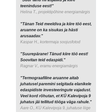
teeninduse eest!"
Helina T., projektipõhine energiamärgis
"Tänan Teid meeldiva ja kiire töö eest,
aruanne on ka sisukas ja hästi
arusaadav."
Kaspar H., kortermaja soojusfotod
"Suurepärane! Tänud kiire töö eest!
Soovitan teid edaspidi."
Ragnar V., eramu energiamärgis
"Termograafiline aruanne aitab
juhatusel paremini selgitada elanikele
edaspidiste investeeringute vajadust.
Veel kord rõhutan, et KÜ Kalevipoja 9
juhatus jäi tellitud tööga väga rahule."
Aare O., KÜ Kalevipoja 9, juhatuse liige