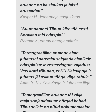
aruanne on ka sisukas ja hästi
arusaadav."
Kaspar H., kortermaja soojusfotod
"Suurepärane! Tänud kiire töö eest!
Soovitan teid edaspidi."
Ragnar V., eramu energiamärgis
"Termograafiline aruanne aitab
juhatusel paremini selgitada elanikele
edaspidiste investeeringute vajadust.
Veel kord rõhutan, et KÜ Kalevipoja 9
juhatus jäi tellitud tööga väga rahule."
Aare O., KÜ Kalevipoja 9, juhatuse liige
"Temograafiline aruanne tõi välja
maja soojapidavuse nõrgad kohad.
Tänu sellele on nüüd dokumentaalne