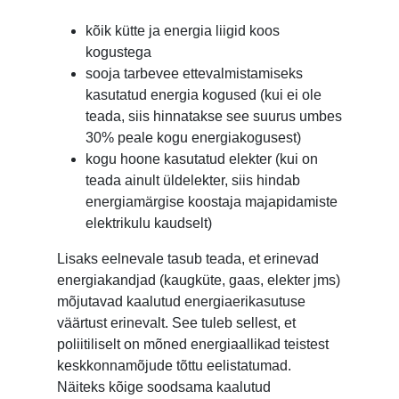
kõik kütte ja energia liigid koos
kogustega
sooja tarbevee ettevalmistamiseks
kasutatud energia kogused (kui ei ole
teada, siis hinnatakse see suurus umbes
30% peale kogu energiakogusest)
kogu hoone kasutatud elekter (kui on
teada ainult üldelekter, siis hindab
energiamärgise koostaja majapidamiste
elektrikulu kaudselt)
Lisaks eelnevale tasub teada, et erinevad
energiakandjad (kaugküte, gaas, elekter jms)
mõjutavad kaalutud energiaerikasutuse
väärtust erinevalt. See tuleb sellest, et
poliitiliselt on mõned energiaallikad teistest
keskkonnamõjude tõttu eelistatumad.
Näiteks kõige soodsama kaalutud