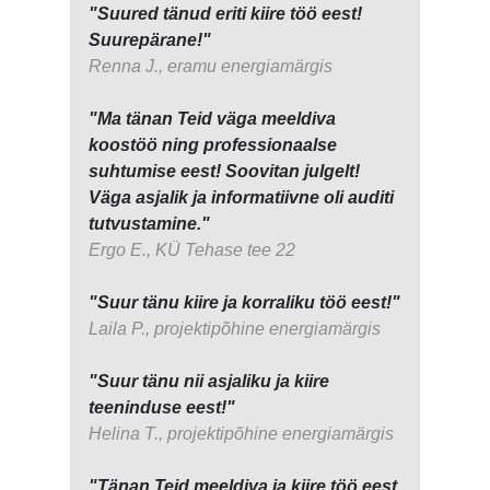
"Suured tänud eriti kiire töö eest!
Suurepärane!"
Renna J., eramu energiamärgis
"Ma tänan Teid väga meeldiva
koostöö ning professionaalse
suhtumise eest! Soovitan julgelt!
Väga asjalik ja informatiivne oli auditi
tutvustamine."
Ergo E., KÜ Tehase tee 22
"Suur tänu kiire ja korraliku töö eest!"
Laila P., projektipõhine energiamärgis
"Suur tänu nii asjaliku ja kiire
teeninduse eest!"
Helina T., projektipõhine energiamärgis
"Tänan Teid meeldiva ja kiire töö eest,