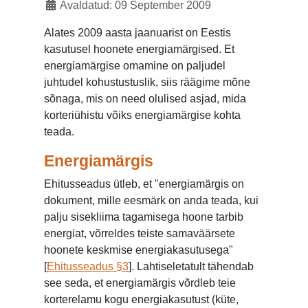
Avaldatud: 09 September 2009
Alates 2009 aasta jaanuarist on Eestis
kasutusel hoonete energiamärgised. Et
energiamärgise omamine on paljudel
juhtudel kohustustuslik, siis räägime mõne
sõnaga, mis on need olulised asjad, mida
korteriühistu võiks energiamärgise kohta
teada.
Energiamärgis
Ehitusseadus ütleb, et "energiamärgis on
dokument, mille eesmärk on anda teada, kui
palju sisekliima tagamisega hoone tarbib
energiat, võrreldes teiste samaväärsete
hoonete keskmise energiakasutusega"
[
Ehitusseadus §3
]. Lahtiseletatult tähendab
see seda, et energiamärgis võrdleb teie
korterelamu kogu energiakasutust (küte,