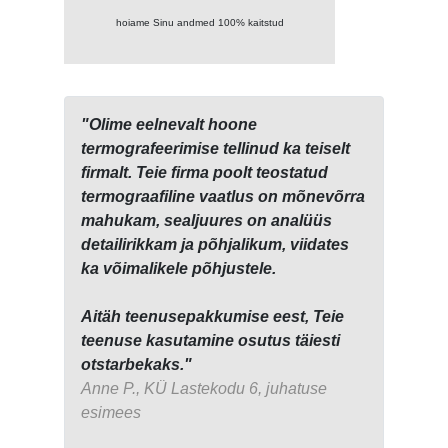
hoiame Sinu andmed 100% kaitstud
"Olime eelnevalt hoone
termografeerimise tellinud ka teiselt
firmalt. Teie firma poolt teostatud
termograafiline vaatlus on mõnevõrra
mahukam, sealjuures on analüüs
detailirikkam ja põhjalikum, viidates
ka võimalikele põhjustele.
Aitäh teenusepakkumise eest, Teie
teenuse kasutamine osutus täiesti
otstarbekaks."
Anne P., KÜ Lastekodu 6, juhatuse
esimees