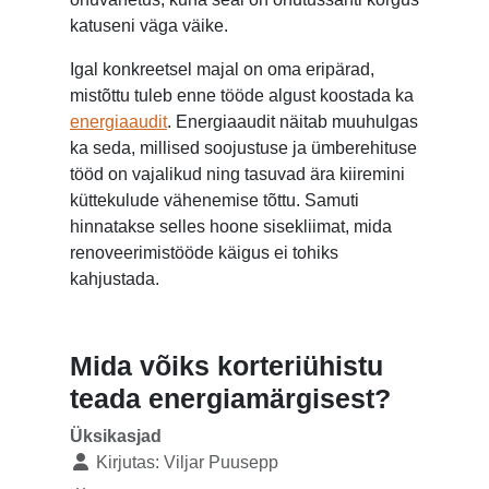
katuseni väga väike.
Igal konkreetsel majal on oma eripärad,
mistõttu tuleb enne tööde algust koostada ka
energiaaudit
. Energiaaudit näitab muuhulgas
ka seda, millised soojustuse ja ümberehituse
tööd on vajalikud ning tasuvad ära kiiremini
küttekulude vähenemise tõttu. Samuti
hinnatakse selles hoone sisekliimat, mida
renoveerimistööde käigus ei tohiks
kahjustada.
Mida võiks korteriühistu
teada energiamärgisest?
Üksikasjad
Kirjutas:
Viljar Puusepp