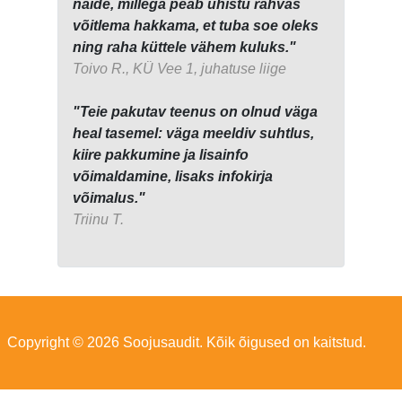
näide, millega peab ühistu rahvas
võitlema hakkama, et tuba soe oleks
ning raha küttele vähem kuluks."
Toivo R., KÜ Vee 1, juhatuse liige
"Teie pakutav teenus on olnud väga
heal tasemel: väga meeldiv suhtlus,
kiire pakkumine ja lisainfo
võimaldamine, lisaks infokirja
võimalus."
Triinu T.
Copyright © 2026 Soojusaudit. Kõik õigused on kaitstud.