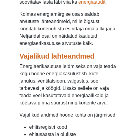
soovitatav lasta läbi viia ka
energiaaudit
.
Kolmas energiamärgise osa sisaldab
arvutuste lähteandmeid, mille õigsust
kinnitab korteriühistu esindaja oma allkirjaga.
Neljandal osal on näidatud kaalutud
energiaerikasutuse arvutuste käik.
Vajalikud lähteandmed
Energiaerikasutuse leidmiseks on vaja teada
kogu hoone energiakasutust sh. küte,
jahutus, ventilatsioon, valgustus, soe
tarbevesi ja köögid. Lisaks sellele on vaja
teada veel kasutatavaid energiaallikaid ja
köetava pinna suurust ning korterite arvu.
Vajalikud andmed hoone kohta on järgmised:
ehitisregistri kood
ehitusaasta ja oluliste