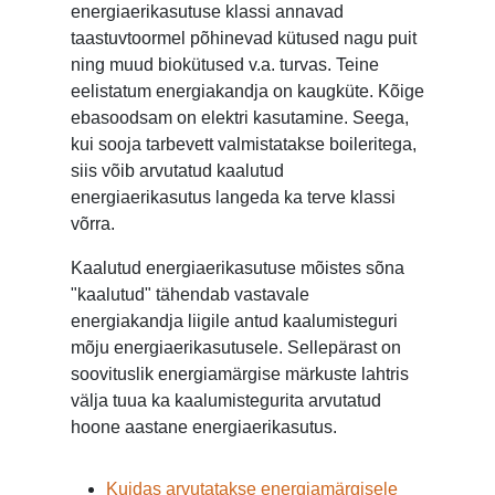
energiaerikasutuse klassi annavad
taastuvtoormel põhinevad kütused nagu puit
ning muud biokütused v.a. turvas. Teine
eelistatum energiakandja on kaugküte. Kõige
ebasoodsam on elektri kasutamine. Seega,
kui sooja tarbevett valmistatakse boileritega,
siis võib arvutatud kaalutud
energiaerikasutus langeda ka terve klassi
võrra.
Kaalutud energiaerikasutuse mõistes sõna
"kaalutud" tähendab vastavale
energiakandja liigile antud kaalumisteguri
mõju energiaerikasutusele. Sellepärast on
soovituslik energiamärgise märkuste lahtris
välja tuua ka kaalumistegurita arvutatud
hoone aastane energiaerikasutus.
Kuidas arvutatakse energiamärgisele