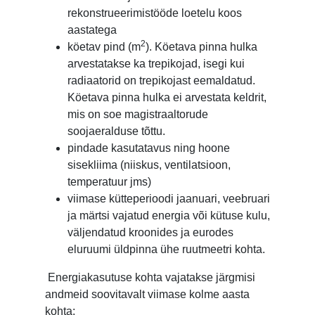
rekonstrueerimistööde loetelu koos
aastatega
2
köetav pind (m
). Köetava pinna hulka
arvestatakse ka trepikojad, isegi kui
radiaatorid on trepikojast eemaldatud.
Köetava pinna hulka ei arvestata keldrit,
mis on soe magistraaltorude
soojaeralduse tõttu.
pindade kasutatavus ning hoone
sisekliima (niiskus, ventilatsioon,
temperatuur jms)
viimase kütteperioodi jaanuari, veebruari
ja märtsi vajatud energia või kütuse kulu,
väljendatud kroonides ja eurodes
eluruumi üldpinna ühe ruutmeetri kohta.
Energiakasutuse kohta vajatakse järgmisi
andmeid soovitavalt viimase kolme aasta
kohta: