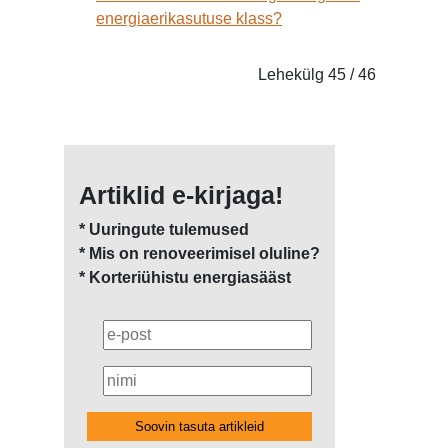
energiaerikasutuse klass?
Lehekülg 45 / 46
Artiklid e-kirjaga!
* Uuringute tulemused
* Mis on renoveerimisel oluline?
* Korteriühistu energiasääst
Soovin tasuta artikleid