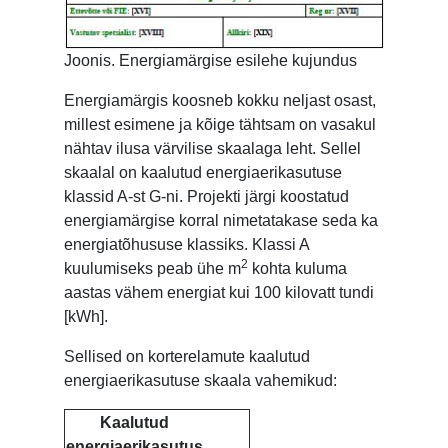
Joonis. Energiamärgise esilehe kujundus
Energiamärgis koosneb kokku neljast osast,
millest esimene ja kõige tähtsam on vasakul
nähtav ilusa värvilise skaalaga leht. Sellel
skaalal on kaalutud energiaerikasutuse
klassid A-st G-ni. Projekti järgi koostatud
energiamärgise korral nimetatakase seda ka
energiatõhususe klassiks. Klassi A
2
kuulumiseks peab ühe m
kohta kuluma
aastas vähem energiat kui 100 kilovatt tundi
[kWh].
Sellised on korterelamute kaalutud
energiaerikasutuse skaala vahemikud:
Kaalutud
energiaerikasutus