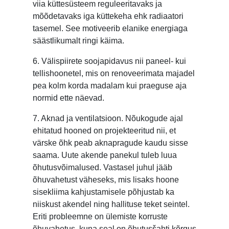
viia küttesüsteem reguleeritavaks ja
mõõdetavaks iga küttekeha ehk radiaatori
tasemel. See motiveerib elanike energiaga
säästlikumalt ringi käima.
6. Välispiirete soojapidavus nii paneel- kui
tellishoonetel, mis on renoveerimata majadel
pea kolm korda madalam kui praeguse aja
normid ette näevad.
7. Aknad ja ventilatsioon. Nõukogude ajal
ehitatud hooned on projekteeritud nii, et
värske õhk peab aknapragude kaudu sisse
saama. Uute akende panekul tuleb luua
õhutusvõimalused. Vastasel juhul jääb
õhuvahetust väheseks, mis lisaks hoone
sisekliima kahjustamisele põhjustab ka
niiskust akendel ning hallituse teket seintel.
Eriti probleemne on ülemiste korruste
õhuvahetus, kuna seal on õhutusšahti kõrgus