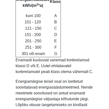
Klass
2
kWh/(m
*a)
kuni 100
A
101 - 120
B
121 - 150
C
151 - 200
D
201 - 250
E
251 - 300
F
301 või enam
G
Enamasti kuuluvad vanemad korterelamud
klassi D või E. Uutel ehitatavatel
korterelamutel peab klass olema vähemalt C.
Energiamärgise teisel osal on loetletud
soovitatavad energiasäästumeetmed. Nende
meetmete soovitused on antud enamasti
energiamärgise väljastaja kõhutunde järgi.
Lõpliku otsuse langetamiseks on kindlasti