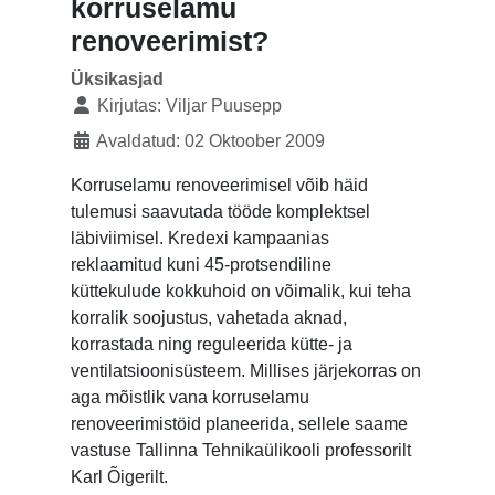
korruselamu
renoveerimist?
Üksikasjad
Kirjutas:
Viljar Puusepp
Avaldatud: 02 Oktoober 2009
Korruselamu renoveerimisel võib häid
tulemusi saavutada tööde komplektsel
läbiviimisel. Kredexi kampaanias
reklaamitud kuni 45-protsendiline
küttekulude kokkuhoid on võimalik, kui teha
korralik soojustus, vahetada aknad,
korrastada ning reguleerida kütte- ja
ventilatsioonisüsteem. Millises järjekorras on
aga mõistlik vana korruselamu
renoveerimistöid planeerida, sellele saame
vastuse Tallinna Tehnikaülikooli professorilt
Karl Õigerilt.