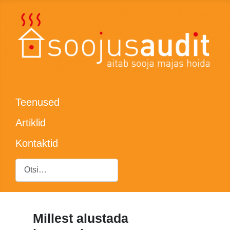
Teenused
Artiklid
Kontaktid
Otsing
Millest alustada