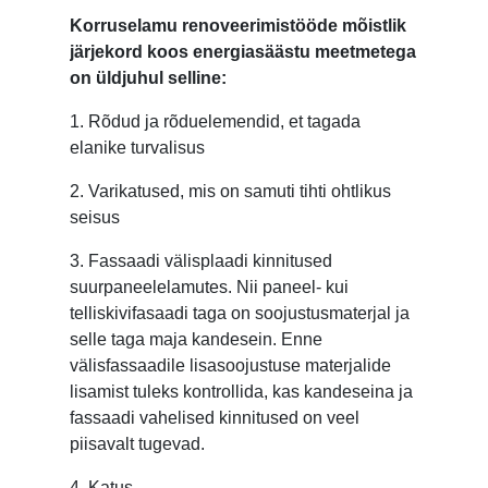
Korruselamu renoveerimistööde mõistlik
järjekord koos energiasäästu meetmetega
on üldjuhul selline:
1. Rõdud ja rõduelemendid, et tagada
elanike turvalisus
2. Varikatused, mis on samuti tihti ohtlikus
seisus
3. Fassaadi välisplaadi kinnitused
suurpaneelelamutes. Nii paneel- kui
telliskivifasaadi taga on soojustusmaterjal ja
selle taga maja kandesein. Enne
välisfassaadile lisasoojustuse materjalide
lisamist tuleks kontrollida, kas kandeseina ja
fassaadi vahelised kinnitused on veel
piisavalt tugevad.
4. Katus